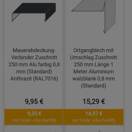
Mauerabdeckung-
Ortgangblech mit
Verbinder Zuschnitt
Umschlag Zuschnitt
250 mm Alu farbig 0,8
250 mm Länge 1
mm (Standard)
Meter Aluminium
Anthrazit (RAL7016)
walzblank 0,8 mm
(Standard)
9,95 €
15,29 €
9,35 €
14,37 €
mit Code: e3oc5w99fj
mit Code: e3oc5w99fj