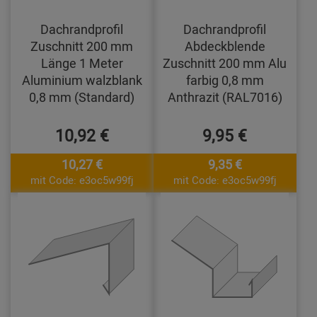
Dachrandprofil
Dachrandprofil
Zuschnitt 200 mm
Abdeckblende
Länge 1 Meter
Zuschnitt 200 mm Alu
Aluminium walzblank
farbig 0,8 mm
0,8 mm (Standard)
Anthrazit (RAL7016)
10,92 €
9,95 €
10,27 €
9,35 €
mit Code: e3oc5w99fj
mit Code: e3oc5w99fj