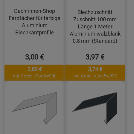
Dachrinnen-Shop
Blechzuschnitt
Farbfächer für farbige
Zuschnitt 100 mm
Aluminium
Länge 1 Meter
Blechkantprofile
Aluminium walzblank
0,8 mm (Standard)
3,00 €
3,97 €
2,82 €
3,74 €
mit Code: e3oc5w99fj
mit Code: e3oc5w99fj