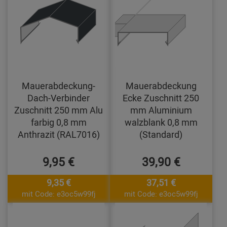
Mauerabdeckung-
Mauerabdeckung
Dach-Verbinder
Ecke Zuschnitt 250
Zuschnitt 250 mm Alu
mm Aluminium
farbig 0,8 mm
walzblank 0,8 mm
Anthrazit (RAL7016)
(Standard)
9,95 €
39,90 €
9,35 €
37,51 €
mit Code: e3oc5w99fj
mit Code: e3oc5w99fj