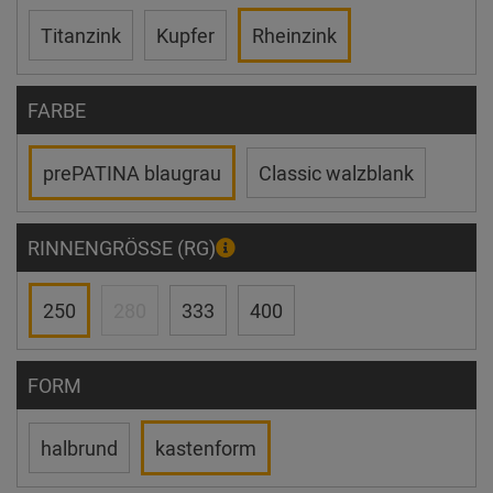
Titanzink
Kupfer
Rheinzink
FARBE
prePATINA blaugrau
Classic walzblank
RINNENGRÖSSE (RG)
250
280
333
400
FORM
halbrund
kastenform