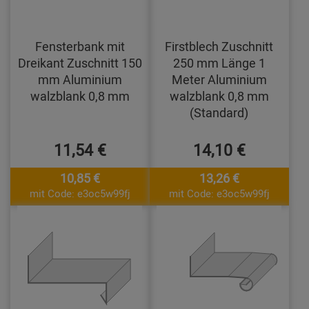
Fensterbank mit
Firstblech Zuschnitt
Dreikant Zuschnitt 150
250 mm Länge 1
mm Aluminium
Meter Aluminium
walzblank 0,8 mm
walzblank 0,8 mm
(Standard)
11,54 €
14,10 €
10,85 €
13,26 €
mit Code: e3oc5w99fj
mit Code: e3oc5w99fj