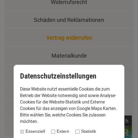
Widerrufsrecht
Schäden und Reklamationen
Vertrag widerrufen
Materialkunde
Fachbegriffe
Datenschutzeinstellungen
Diese Website nutzt essentielle Cookies die zum
Jobs
Betrieb der Website notwendig sind sowie Analyse-
Cookies für die Website-Statistik und Externe
Cookies für das anzeigen von Google Maps Karten.
Montage und Installationshilfen
Bitte wählen Sie, welche Cookies Sie zulassen
noch
08:
29:
23
h
möchten.
Größentabelle
Essenziell
Extern
Statistik