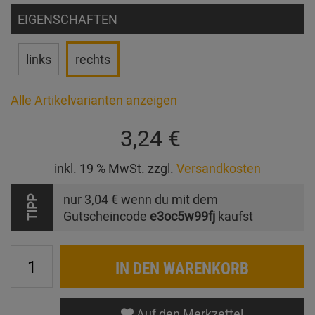
EIGENSCHAFTEN
links
rechts
Alle Artikelvarianten anzeigen
3,24 €
inkl. 19 % MwSt. zzgl.
Versandkosten
nur
3,04 €
wenn du mit dem
TIPP
Gutscheincode
e3oc5w99fj
kaufst
IN DEN WARENKORB
Auf den Merkzettel