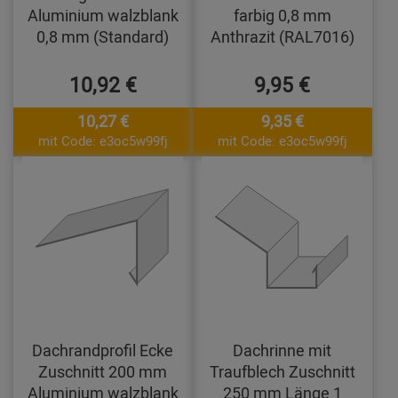
Aluminium walzblank
farbig 0,8 mm
0,8 mm (Standard)
Anthrazit (RAL7016)
10,92 €
9,95 €
10,27 €
9,35 €
mit Code: e3oc5w99fj
mit Code: e3oc5w99fj
Dachrandprofil Ecke
Dachrinne mit
Zuschnitt 200 mm
Traufblech Zuschnitt
Aluminium walzblank
250 mm Länge 1