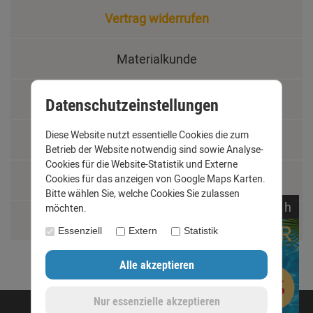
Vertrag widerrufen
Materialkunde
Fachbegriffe
Datenschutzeinstellungen
Diese Website nutzt essentielle Cookies die zum
Jobs
Betrieb der Website notwendig sind sowie Analyse-
Cookies für die Website-Statistik und Externe
Cookies für das anzeigen von Google Maps Karten.
Montage und Installationshilfen
Bitte wählen Sie, welche Cookies Sie zulassen
noch
05:
57:
14
h
möchten.
Größentabelle
Essenziell
Extern
Statistik
©opyright 2020 - www.dachrinnen-shop.de