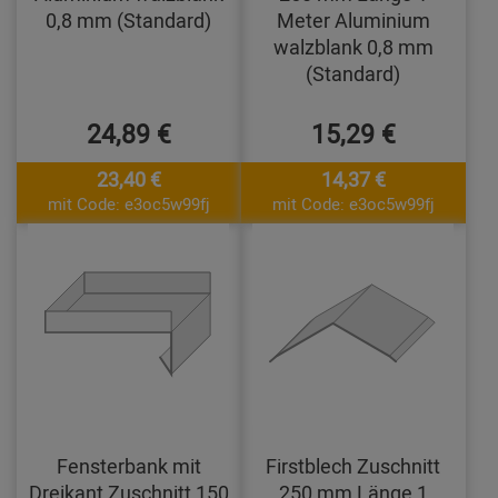
0,8 mm (Standard)
Meter Aluminium
walzblank 0,8 mm
(Standard)
24,89 €
15,29 €
23,40 €
14,37 €
mit Code: e3oc5w99fj
mit Code: e3oc5w99fj
Fensterbank mit
Firstblech Zuschnitt
Dreikant Zuschnitt 150
250 mm Länge 1