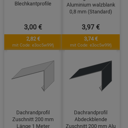
Blechkantprofile
Aluminium walzblank
0,8 mm (Standard)
3,00 €
3,97 €
2,82 €
3,74 €
mit Code: e3oc5w99fj
mit Code: e3oc5w99fj
Dachrandprofil
Dachrandprofil
Zuschnitt 200 mm
Abdeckblende
Länge 1 Meter
Zuschnitt 200 mm Alu