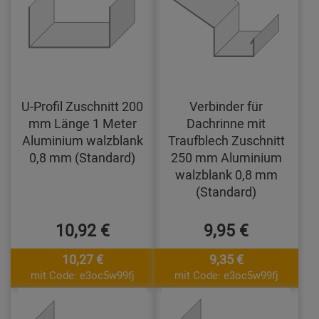
U-Profil Zuschnitt 200
Verbinder für
mm Länge 1 Meter
Dachrinne mit
Aluminium walzblank
Traufblech Zuschnitt
0,8 mm (Standard)
250 mm Aluminium
walzblank 0,8 mm
(Standard)
10,92 €
9,95 €
10,27 €
9,35 €
mit Code: e3oc5w99fj
mit Code: e3oc5w99fj