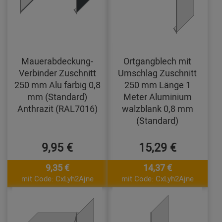
Mauerabdeckung-
Ortgangblech mit
Verbinder Zuschnitt
Umschlag Zuschnitt
250 mm Alu farbig 0,8
250 mm Länge 1
mm (Standard)
Meter Aluminium
Anthrazit (RAL7016)
walzblank 0,8 mm
(Standard)
9,95 €
15,29 €
9,35 €
14,37 €
mit Code: CxLyh2Ajne
mit Code: CxLyh2Ajne