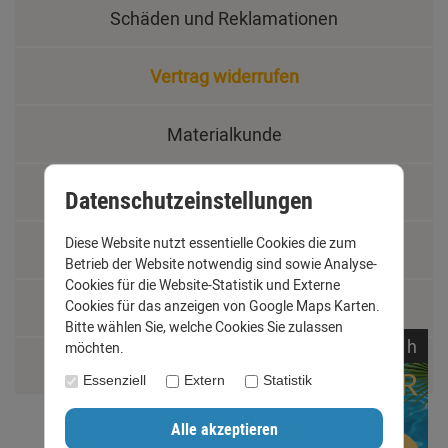
Schäden und Reklamationen
Vertrag widerrufen
Materialkunde
Fachbegriffe
Datenschutzeinstellungen
Diese Website nutzt essentielle Cookies die zum
Jobs
Betrieb der Website notwendig sind sowie Analyse-
Cookies für die Website-Statistik und Externe
Montage und Installationshilfen
Cookies für das anzeigen von Google Maps Karten.
Bitte wählen Sie, welche Cookies Sie zulassen
noch
22:
10:
18
h
möchten.
Größentabelle
Essenziell
Extern
Statistik