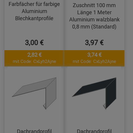
Farbfächer für farbige
Zuschnitt 100 mm
Aluminium
Länge 1 Meter
Blechkantprofile
Aluminium walzblank
0,8 mm (Standard)
3,00 €
3,97 €
2,82 €
3,74 €
mit Code: CxLyh2Ajne
mit Code: CxLyh2Ajne
Dachrandprofil
Dachrandprofil