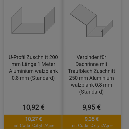
U-Profil Zuschnitt 200
Verbinder für
mm Länge 1 Meter
Dachrinne mit
Aluminium walzblank
Traufblech Zuschnitt
0,8 mm (Standard)
250 mm Aluminium
walzblank 0,8 mm
(Standard)
10,92 €
9,95 €
10,27 €
9,35 €
mit Code: CxLyh2Ajne
mit Code: CxLyh2Ajne