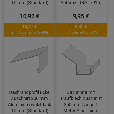
0,8 mm (Standard)
Anthrazit (RAL7016)
10,92 €
9,95 €
10,27 €
9,35 €
mit Code: e3oc5w99fj
mit Code: e3oc5w99fj
Dachrandprofil Ecke
Dachrinne mit
Zuschnitt 200 mm
Traufblech Zuschnitt
Aluminium walzblank
250 mm Länge 1
0,8 mm (Standard)
Meter Aluminium