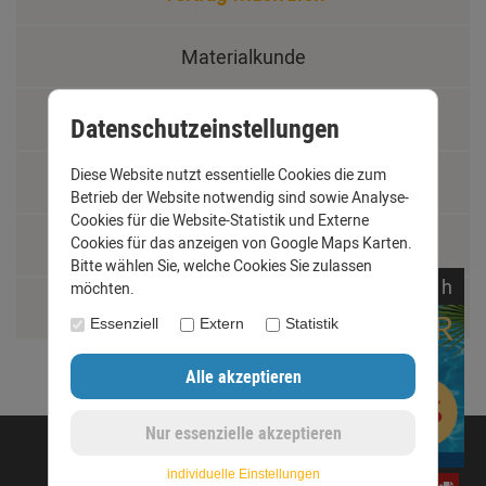
Materialkunde
Fachbegriffe
Datenschutzeinstellungen
Diese Website nutzt essentielle Cookies die zum
Jobs
Betrieb der Website notwendig sind sowie Analyse-
Cookies für die Website-Statistik und Externe
Cookies für das anzeigen von Google Maps Karten.
Montage und Installationshilfen
Bitte wählen Sie, welche Cookies Sie zulassen
noch
06:
55:
14
h
möchten.
Größentabelle
Essenziell
Extern
Statistik
©opyright 2020 - www.dachrinnen-shop.de
individuelle Einstellungen