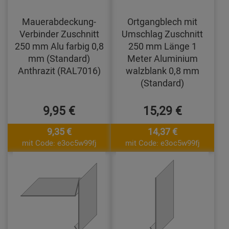
Mauerabdeckung-
Ortgangblech mit
Verbinder Zuschnitt
Umschlag Zuschnitt
250 mm Alu farbig 0,8
250 mm Länge 1
mm (Standard)
Meter Aluminium
Anthrazit (RAL7016)
walzblank 0,8 mm
(Standard)
9,95 €
15,29 €
9,35 €
14,37 €
mit Code: e3oc5w99fj
mit Code: e3oc5w99fj