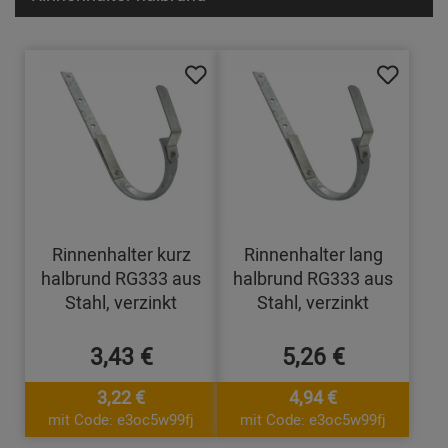
Rinnenhalter kurz
Rinnenhalter lang
halbrund RG333 aus
halbrund RG333 aus
Stahl, verzinkt
Stahl, verzinkt
3,43 €
5,26 €
3,22 €
4,94 €
mit Code: e3oc5w99fj
mit Code: e3oc5w99fj