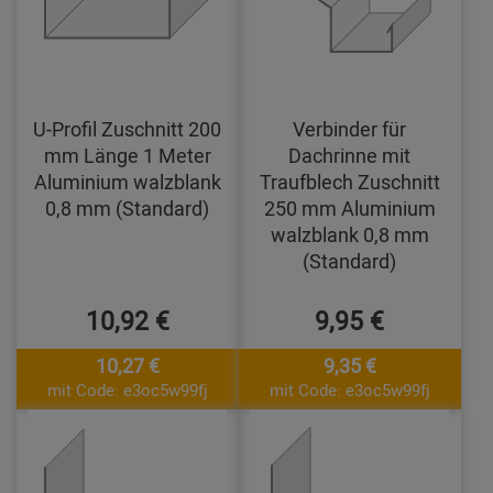
U-Profil Zuschnitt 200
Verbinder für
mm Länge 1 Meter
Dachrinne mit
Aluminium walzblank
Traufblech Zuschnitt
0,8 mm (Standard)
250 mm Aluminium
walzblank 0,8 mm
(Standard)
10,92 €
9,95 €
10,27 €
9,35 €
mit Code: e3oc5w99fj
mit Code: e3oc5w99fj