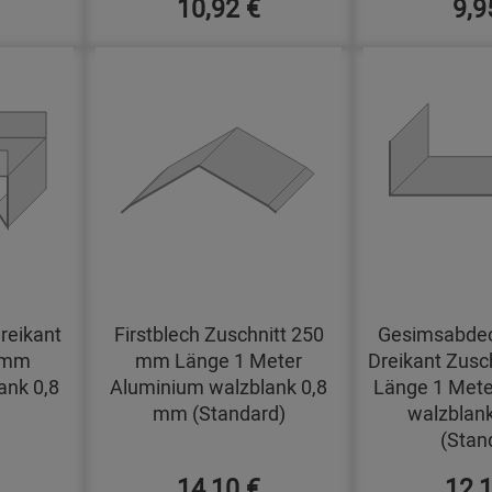
10,92 €
9,9
reikant
Firstblech Zuschnitt 250
Gesimsabdec
0 mm
mm Länge 1 Meter
Dreikant Zusc
ank 0,8
Aluminium walzblank 0,8
Länge 1 Mete
mm (Standard)
walzblan
(Stan
14,10 €
12,