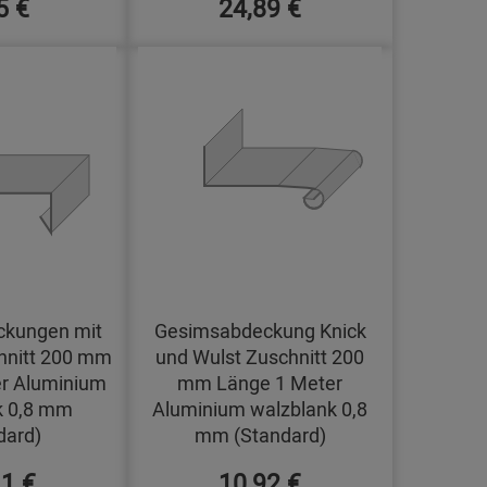
5 €
24,89 €
kungen mit
Gesimsabdeckung Knick
hnitt 200 mm
und Wulst Zuschnitt 200
r Aluminium
mm Länge 1 Meter
k 0,8 mm
Aluminium walzblank 0,8
dard)
mm (Standard)
11 €
10,92 €