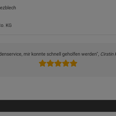
pezblech
o. KG
denservice, mir konnte schnell geholfen werden",
Cirstin