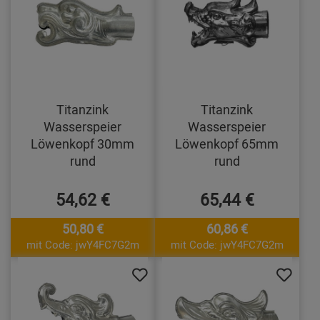
Titanzink
Titanzink
Wasserspeier
Wasserspeier
Löwenkopf 30mm
Löwenkopf 65mm
rund
rund
54,62 €
65,44 €
50,80 €
60,86 €
mit Code: jwY4FC7G2m
mit Code: jwY4FC7G2m