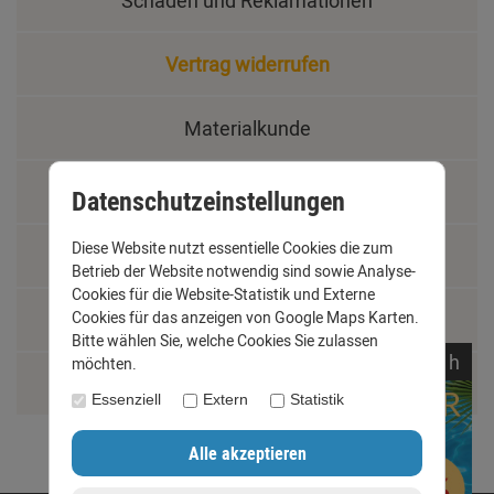
Schäden und Reklamationen
Vertrag widerrufen
Materialkunde
Fachbegriffe
Datenschutzeinstellungen
Diese Website nutzt essentielle Cookies die zum
Jobs
Betrieb der Website notwendig sind sowie Analyse-
Cookies für die Website-Statistik und Externe
Cookies für das anzeigen von Google Maps Karten.
Montage und Installationshilfen
Bitte wählen Sie, welche Cookies Sie zulassen
noch
04:
09:
59
h
möchten.
Größentabelle
Essenziell
Extern
Statistik