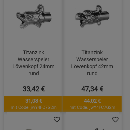
Titanzink
Titanzink
Wasserspeier
Wasserspeier
Löwenkopf 24mm
Löwenkopf 42mm
rund
rund
33,42 €
47,34 €
31,08 €
44,02 €
mit Code: jwY4FC7G2m
mit Code: jwY4FC7G2m