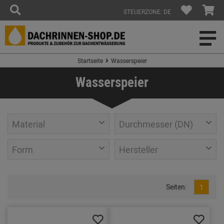
STEUERZONE: DE
Startseite
Wasserspeier
Wasserspeier
Material
Durchmesser (DN)
Form
Hersteller
Seiten:
1