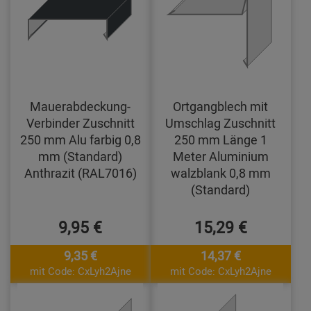
Mauerabdeckung-
Ortgangblech mit
Verbinder Zuschnitt
Umschlag Zuschnitt
250 mm Alu farbig 0,8
250 mm Länge 1
mm (Standard)
Meter Aluminium
Anthrazit (RAL7016)
walzblank 0,8 mm
(Standard)
9,95 €
15,29 €
9,35 €
14,37 €
mit Code: CxLyh2Ajne
mit Code: CxLyh2Ajne