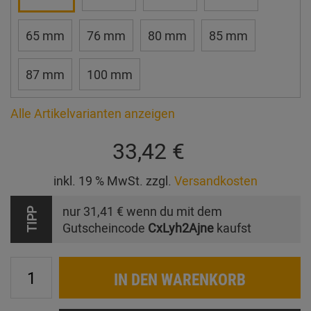
65 mm
76 mm
80 mm
85 mm
87 mm
100 mm
Alle Artikelvarianten anzeigen
33,42 €
inkl. 19 % MwSt. zzgl.
Versandkosten
nur
31,41 €
wenn du mit dem
TIPP
Gutscheincode
CxLyh2Ajne
kaufst
IN DEN WARENKORB