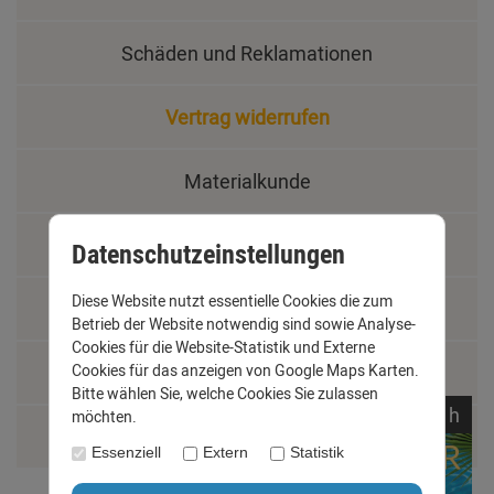
Schäden und Reklamationen
Vertrag widerrufen
Materialkunde
Fachbegriffe
Datenschutzeinstellungen
Diese Website nutzt essentielle Cookies die zum
Jobs
Betrieb der Website notwendig sind sowie Analyse-
Cookies für die Website-Statistik und Externe
Montage und Installationshilfen
Cookies für das anzeigen von Google Maps Karten.
Bitte wählen Sie, welche Cookies Sie zulassen
noch
12:
15:
34
h
möchten.
Größentabelle
Essenziell
Extern
Statistik