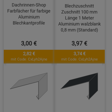
Dachrinnen-Shop
Blechzuschnitt
Farbfächer für farbige
Zuschnitt 100 mm
Aluminium
Länge 1 Meter
Blechkantprofile
Aluminium walzblank
0,8 mm (Standard)
3,00 €
3,97 €
2,82 €
3,74 €
mit Code: CxLyh2Ajne
mit Code: CxLyh2Ajne