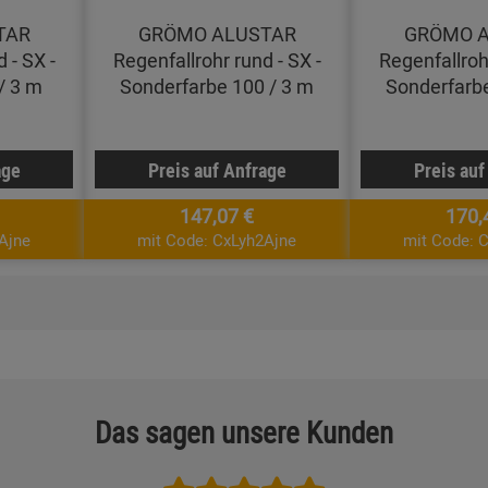
TAR
GRÖMO ALUSTAR
GRÖMO 
 - SX -
Regenfallrohr rund - SX -
Regenfallrohr
/ 3 m
Sonderfarbe 100 / 3 m
Sonderfarbe
age
Preis auf Anfrage
Preis auf
147,07 €
170,
Ajne
mit Code: CxLyh2Ajne
mit Code: 
Das sagen unsere Kunden