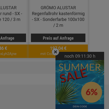
ALUSTAR
GRÖMO ALUSTAR
 rund - SX -
Regenfallrohr kastenförmig
 120 / 3 m
- SX - Sonderfarbe 100x100
/ 2 m
 Anfrage
Preis auf Anfrage
46 €
197,04 €
CxLyh2Ajne
mit Code: CxLyh2Ajne
noch
09:
11:
30
h
Seiten:
1