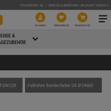
STEUERZONE: DE
SERVICE & BERATUNG +49 (0)3431 6060510
Anmelden
Merkzettel (
0
)
Warenkorb (0)
EUGE &
GEZUBEHÖR
 Ø DN120
Fallrohre Sonderfarbe SX Ø DN60