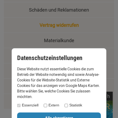
Schäden und Reklamationen
Vertrag widerrufen
Materialkunde
Fachbegriffe
Datenschutzeinstellungen
Diese Website nutzt essentielle Cookies die zum
Jobs
Betrieb der Website notwendig sind sowie Analyse-
Cookies für die Website-Statistik und Externe
Montage und Installationshilfen
Cookies für das anzeigen von Google Maps Karten.
Bitte wählen Sie, welche Cookies Sie zulassen
noch
08:
39:
36
h
möchten.
Größentabelle
Essenziell
Extern
Statistik