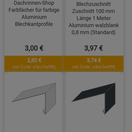
Dachrinnen-Shop
Blechzuschnitt
Farbfächer für farbige
Zuschnitt 100 mm
Aluminium
Länge 1 Meter
Blechkantprofile
Aluminium walzblank
0,8 mm (Standard)
3,00 €
3,97 €
2,82 €
3,74 €
mit Code: e3oc5w99fj
mit Code: e3oc5w99fj