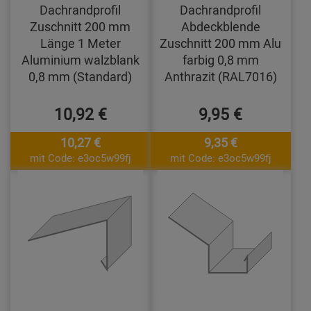
Dachrandprofil
Dachrandprofil
Zuschnitt 200 mm
Abdeckblende
Länge 1 Meter
Zuschnitt 200 mm Alu
Aluminium walzblank
farbig 0,8 mm
0,8 mm (Standard)
Anthrazit (RAL7016)
10,92 €
9,95 €
10,27 €
9,35 €
mit Code: e3oc5w99fj
mit Code: e3oc5w99fj