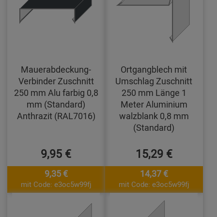
Mauerabdeckung-
Ortgangblech mit
Verbinder Zuschnitt
Umschlag Zuschnitt
250 mm Alu farbig 0,8
250 mm Länge 1
mm (Standard)
Meter Aluminium
Anthrazit (RAL7016)
walzblank 0,8 mm
(Standard)
9,95 €
15,29 €
9,35 €
14,37 €
mit Code: e3oc5w99fj
mit Code: e3oc5w99fj