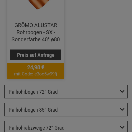
GRÖMO ALUSTAR
Rohrbogen - SX -
Sonderfarbe 40° ø80
Preis auf Anfrage
24,98 €
mit Code: e3oc5w99fj
Fallrohrbogen 72° Grad
Fallrohrbogen 85° Grad
Fallrohrabzweige 72° Grad