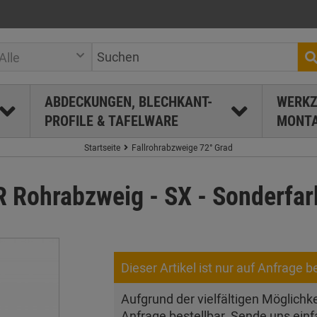
Alle
ABDECKUNGEN, BLECHKANT-
WERKZ
PROFILE & TAFELWARE
MONTA
Startseite
Fallrohrabzweige 72° Grad
ohrabzweig - SX - Sonderfarb
Dieser Artikel ist nur auf Anfrage be
Aufgrund der vielfältigen Möglichkei
Anfrage bestellbar. Sende uns einf