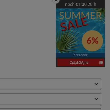
noch
01:
30:
27
h
CxLyh2Ajne