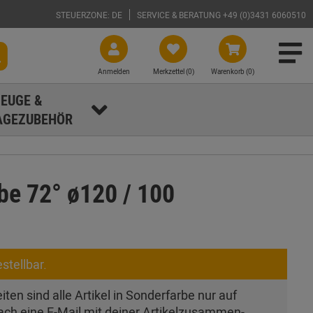
STEUERZONE: DE
SERVICE & BERATUNG +49 (0)3431 6060510
Anmelden
Merkzettel (
0
)
Warenkorb (0)
EUGE &
GEZUBEHÖR
e 72° ø120 / 100
stellbar.
ten sind alle Artikel in Sonderfarbe nur auf
ach eine E-Mail mit deiner Artikel­zusam­men­