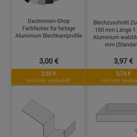
Dachrinnen-Shop
Blechzuschnitt Zu
Farbfächer für farbige
100 mm Länge 1
Aluminium Blechkantprofile
Aluminium walzbl
mm (Standar
3,00 €
3,97 €
2,82 €
3,74 €
mit Code: yos0uq60fr
mit Code: yos0uq