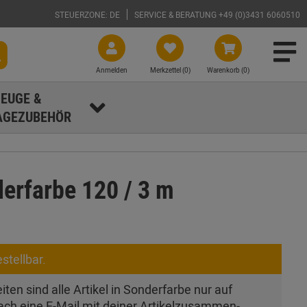
STEUERZONE: DE
SERVICE & BERATUNG +49 (0)3431 6060510
Anmelden
Merkzettel (
0
)
Warenkorb (0)
EUGE &
GEZUBEHÖR
erfarbe 120 / 3 m
stellbar.
ten sind alle Artikel in Sonderfarbe nur auf
ach eine E-Mail mit deiner Artikel­zusam­men­