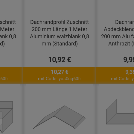
schnitt
Dachrandprofil Zuschnitt
Dachran
 Meter
200 mm Länge 1 Meter
Abdeckblend
ank 0,8
Aluminium walzblank 0,8
200 mm Alu f
d)
mm (Standard)
Anthrazit 
10,92 €
9,9
10,27 €
9,3
60fr
mit Code: yos0uq60fr
mit Code: 