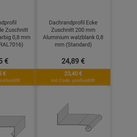
dprofil
Dachrandprofil Ecke
e Zuschnitt
Zuschnitt 200 mm
arbig 0,8 mm
Aluminium walzblank 0,8
(RAL7016)
mm (Standard)
5 €
24,89 €
5 €
23,40 €
yos0uq60fr
mit Code: yos0uq60fr