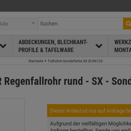
Alle
ABDECKUNGEN, BLECHKANT-
WERKZ
PROFILE & TAFELWARE
MONTA
Startseite
Fallrohre Sonderfarbe SX Ø DN120
genfallrohr rund - SX - Sond
Dieser Artikel ist nur auf Anfrage be
Aufgrund der vielfältigen Möglichkei
Anfrage bestellbar. Sende uns einf