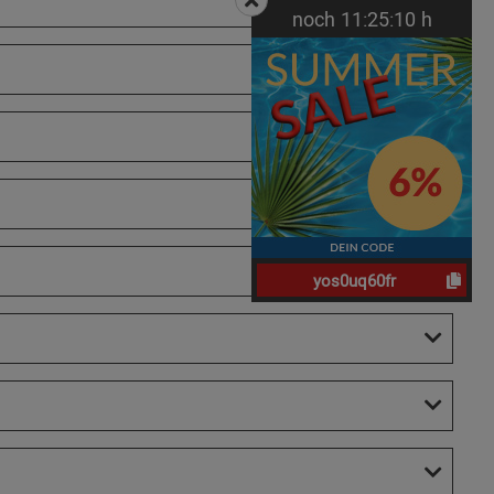
noch
11:
25:
09
h
yos0uq60fr