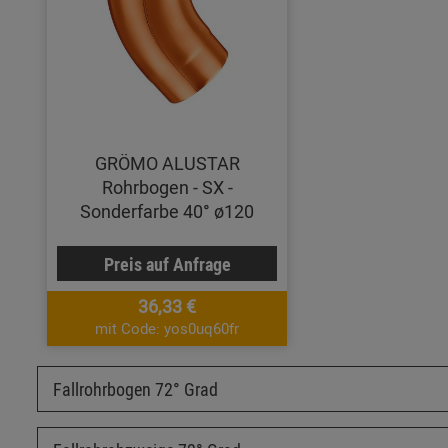
GRÖMO ALUSTAR
Rohrbogen - SX -
Sonderfarbe 40° ø120
Preis auf Anfrage
36,33 €
mit Code: yos0uq60fr
Fallrohrbogen 72° Grad