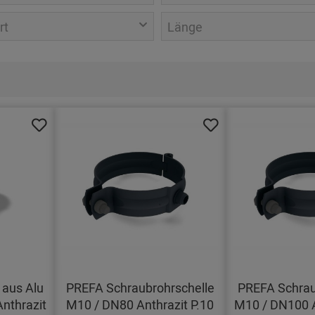
rt
Länge
aus Alu
PREFA Schraubrohrschelle
PREFA Schrau
Anthrazit
M10 / DN80 Anthrazit P.10
M10 / DN100 A