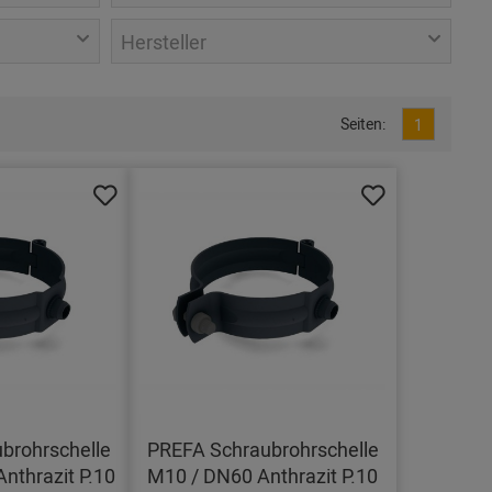
Hersteller
Seiten:
1
brohrschelle
PREFA Schraubrohrschelle
nthrazit P.10
M10 / DN60 Anthrazit P.10