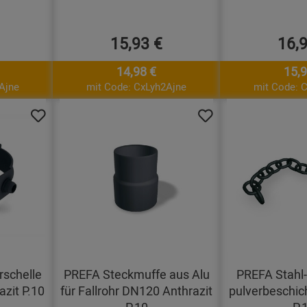
15,93 €
16,
14,98 €
15,9
Ajne
mit Code: CxLyh2Ajne
mit Code: 
schelle
PREFA Steckmuffe aus Alu
PREFA Stahl-
zit P.10
für Fallrohr DN120 Anthrazit
pulverbeschich