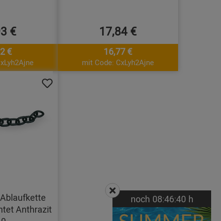
93 €
17,84 €
2 €
16,77 €
CxLyh2Ajne
mit Code: CxLyh2Ajne
Ablaufkette
noch
08:
46:
39
h
tet Anthrazit