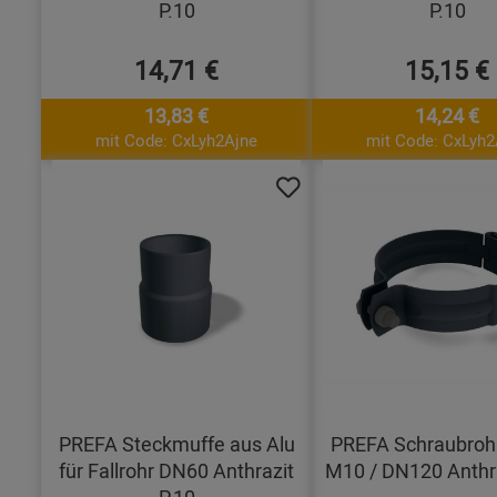
P.10
P.10
14,71 €
15,15 €
13,83 €
14,24 €
mit Code: CxLyh2Ajne
mit Code: CxLyh2
PREFA Steckmuffe aus Alu
PREFA Schraubrohr
für Fallrohr DN60 Anthrazit
M10 / DN120 Anthra