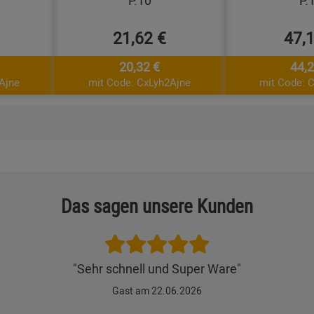
P.10
P.
21,62 €
47,
20,32 €
44,2
Ajne
mit Code: CxLyh2Ajne
mit Code: 
Das sagen unsere Kunden
"Sehr schnell und Super Ware"
Gast am 22.06.2026