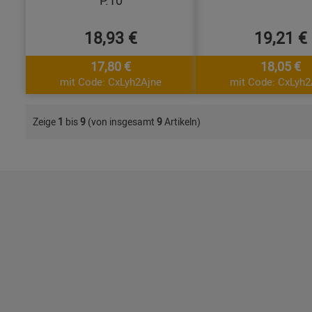
P.10
18,93 €
19,21 €
17,80 €
18,05 €
mit Code: CxLyh2Ajne
mit Code: CxLyh2
Zeige
1
bis
9
(von insgesamt
9
Artikeln)