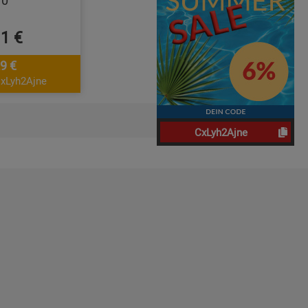
10
11 €
9 €
CxLyh2Ajne
Seiten:
1
CxLyh2Ajne