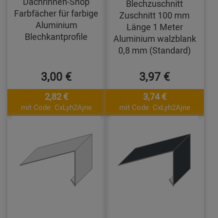
Dachrinnen-Shop
Blechzuschnitt
Farbfächer für farbige
Zuschnitt 100 mm
Aluminium
Länge 1 Meter
Blechkantprofile
Aluminium walzblank
0,8 mm (Standard)
3,00 €
3,97 €
2,82 €
3,74 €
mit Code: CxLyh2Ajne
mit Code: CxLyh2Ajne