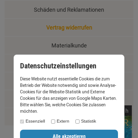
Schäden und Reklamationen
Vertrag widerrufen
Materialkunde
Fachbegriffe
Datenschutzeinstellungen
Diese Website nutzt essentielle Cookies die zum
Jobs
Betrieb der Website notwendig sind sowie Analyse-
Cookies für die Website-Statistik und Externe
Cookies für das anzeigen von Google Maps Karten.
Montage und Installationshilfen
Bitte wählen Sie, welche Cookies Sie zulassen
noch
22:
31:
53
h
möchten.
Größentabelle
Essenziell
Extern
Statistik