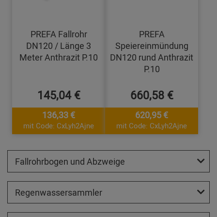
PREFA Fallrohr
PREFA
DN120 / Länge 3
Speiereinmündung
Meter Anthrazit P.10
DN120 rund Anthrazit
P.10
145,04 €
660,58 €
136,33 €
620,95 €
mit Code: CxLyh2Ajne
mit Code: CxLyh2Ajne
Fallrohrbogen und Abzweige
Regenwassersammler