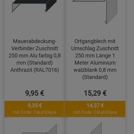
Mauerabdeckung-
Ortgangblech mit
Verbinder Zuschnitt
Umschlag Zuschnitt
250 mm Alu farbig 0,8
250 mm Länge 1
mm (Standard)
Meter Aluminium
Anthrazit (RAL7016)
walzblank 0,8 mm
(Standard)
9,95 €
15,29 €
9,35 €
14,37 €
mit Code: CxLyh2Ajne
mit Code: CxLyh2Ajne