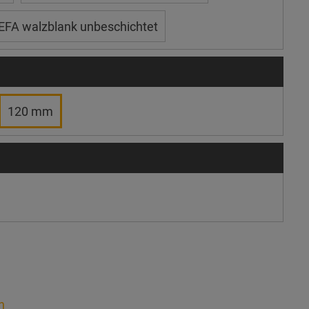
EFA walzblank unbeschichtet
120 mm
n