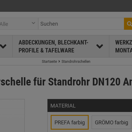
Alle
ABDECKUNGEN, BLECHKANT-
WERKZ
PROFILE & TAFELWARE
MONTA
Startseite
Standrohrschellen
chelle für Standrohr DN120 An
MATERIAL
PREFA farbig
GRÖMO farbig