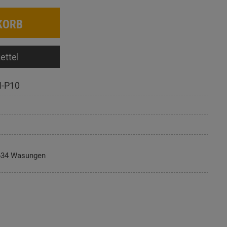
KORB
ettel
-P10
634 Wasungen