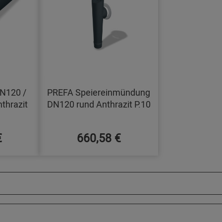
DN120 /
PREFA Speiereinmündung
thrazit
DN120 rund Anthrazit P.10
€
660,58 €