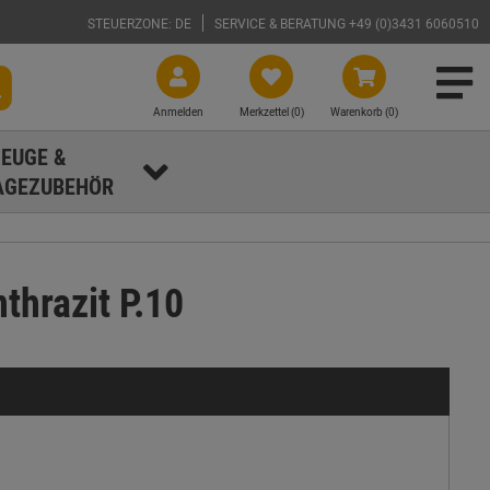
STEUERZONE: DE
SERVICE & BERATUNG +49 (0)3431 6060510
Anmelden
Merkzettel (
0
)
Warenkorb (0)
EUGE &
GEZUBEHÖR
thrazit P.10