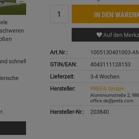
IN DEN WAREN
iele
erschweren
Auf den Merkz
roßen
Art.Nr.:
1005130401003-AN
und schnell
GTIN/EAN:
4043111128153
Lieferzeit:
3-4 Wochen
lerische
Hersteller:
PREFA GmbH
Aluminiumstraße 2, 98
office.de@prefa.com
r.
Hersteller-Nr.:
203840