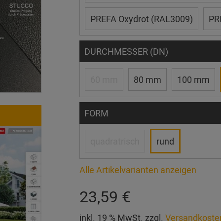
PREFA Oxydrot (RAL3009)
PR
DURCHMESSER (DN)
60 mm
80 mm
100 mm
FORM
quadratrisch
rund
Alle Artikelvarianten anzeigen
23,59 €
inkl. 19 % MwSt. zzgl.
Versandkoste