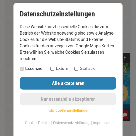
Impressum
Datenschutzeinstellungen
Kontakt
Diese Website nutzt essentielle Cookies die zum
Betrieb der Website notwendig sind sowie Analyse-
Cookies für die Website-Statistik und Externe
Widerrufsrecht
Cookies für das anzeigen von Google Maps Karten.
Bitte wählen Sie, welche Cookies Sie zulassen
noch
00:
26:
17
h
möchten.
Schäden und Reklamationen
Essenziell
Extern
Statistik
Vertrag widerrufen
Materialkunde
individuelle Einstellungen
Fachbegriffe
CxLyh2Ajne
|
|
Cookie-Details
Datenschutzerklärung
Impressum
Jobs