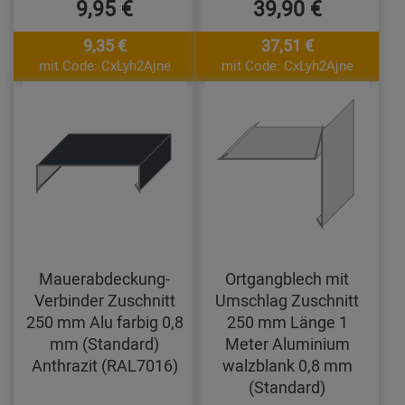
9,95 €
39,90 €
9,35 €
37,51 €
mit Code: CxLyh2Ajne
mit Code: CxLyh2Ajne
Mauerabdeckung-
Ortgangblech mit
Verbinder Zuschnitt
Umschlag Zuschnitt
250 mm Alu farbig 0,8
250 mm Länge 1
mm (Standard)
Meter Aluminium
Anthrazit (RAL7016)
walzblank 0,8 mm
(Standard)