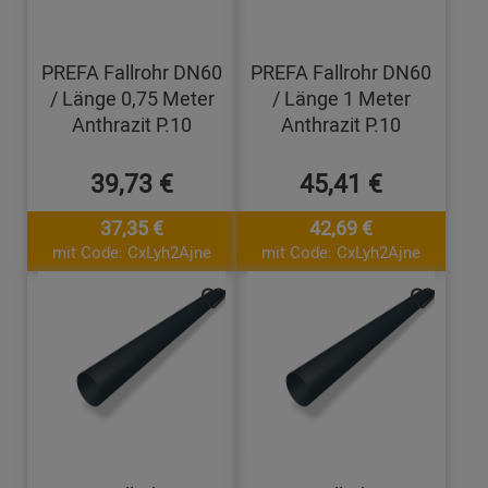
PREFA Fallrohr DN60
PREFA Fallrohr DN60
/ Länge 0,75 Meter
/ Länge 1 Meter
Anthrazit P.10
Anthrazit P.10
39,73 €
45,41 €
37,35 €
42,69 €
mit Code: CxLyh2Ajne
mit Code: CxLyh2Ajne