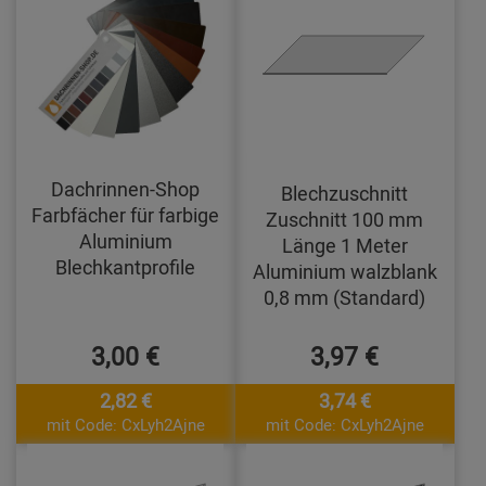
Dachrinnen-Shop
Blechzuschnitt
Farbfächer für farbige
Zuschnitt 100 mm
Aluminium
Länge 1 Meter
Blechkantprofile
Aluminium walzblank
0,8 mm (Standard)
3,00 €
3,97 €
2,82 €
3,74 €
mit Code: CxLyh2Ajne
mit Code: CxLyh2Ajne