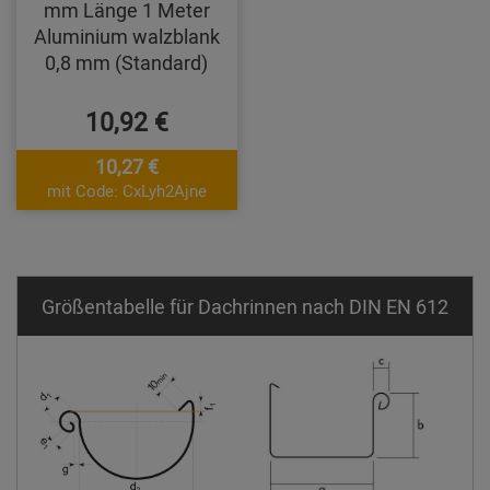
mm Länge 1 Meter
Aluminium walzblank
0,8 mm (Standard)
10,92 €
10,27 €
mit Code: CxLyh2Ajne
Größentabelle für Dachrinnen nach DIN EN 612