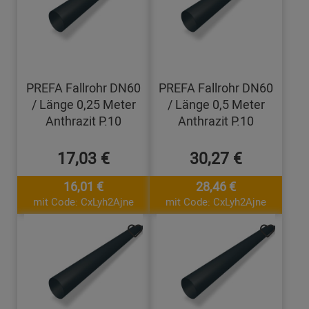
PREFA Fallrohr DN60
PREFA Fallrohr DN60
/ Länge 0,25 Meter
/ Länge 0,5 Meter
Anthrazit P.10
Anthrazit P.10
17,03 €
30,27 €
16,01 €
28,46 €
mit Code: CxLyh2Ajne
mit Code: CxLyh2Ajne