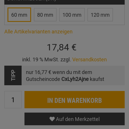
60 mm
80 mm
100 mm
120 mm
Alle Artikelvarianten anzeigen
17,84 €
inkl. 19 % MwSt. zzgl.
Versandkosten
nur
16,77 €
wenn du mit dem
TIPP
Gutscheincode
CxLyh2Ajne
kaufst
IN DEN WARENKORB
Auf den Merkzettel