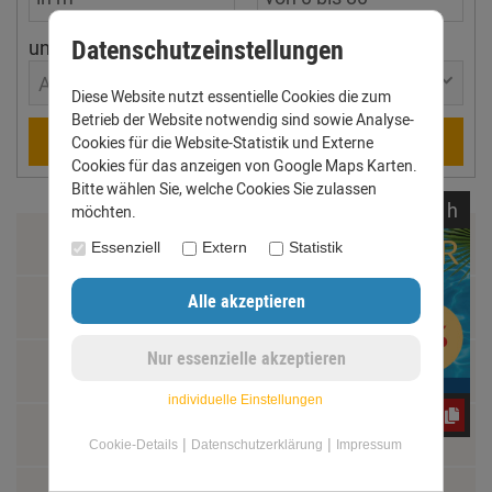
Datenschutzeinstellungen
ungefährer Ort
Aachen
Diese Website nutzt essentielle Cookies die zum
Betrieb der Website notwendig sind sowie Analyse-
Berechnen
Cookies für die Website-Statistik und Externe
Cookies für das anzeigen von Google Maps Karten.
Bitte wählen Sie, welche Cookies Sie zulassen
noch
07:
32:
55
h
möchten.
Zahlung & Versand
Essenziell
Extern
Statistik
Datenschutz
AGB
individuelle Einstellungen
CxLyh2Ajne
Impressum
|
|
Cookie-Details
Datenschutzerklärung
Impressum