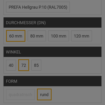
PREFA Hellgrau P.10 (RAL7005)
DURCHMESSER (DN)
60 mm
80 mm
100 mm
120 mm
WINKEL
40
72
85
FORM
quadratrisch
rund