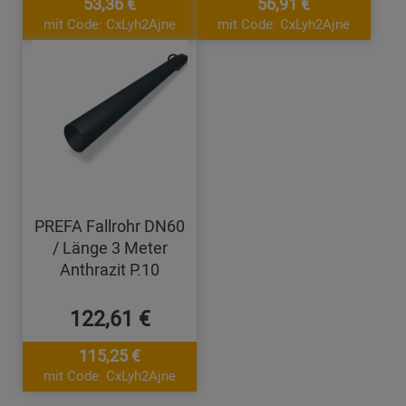
53,36 €
56,91 €
mit Code: CxLyh2Ajne
mit Code: CxLyh2Ajne
PREFA Fallrohr DN60
/ Länge 3 Meter
Anthrazit P.10
122,61 €
115,25 €
mit Code: CxLyh2Ajne