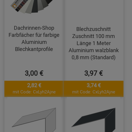
Dachrinnen-Shop
Blechzuschnitt
Farbfächer für farbige
Zuschnitt 100 mm
Aluminium
Länge 1 Meter
Blechkantprofile
Aluminium walzblank
0,8 mm (Standard)
3,00 €
3,97 €
2,82 €
3,74 €
mit Code: CxLyh2Ajne
mit Code: CxLyh2Ajne