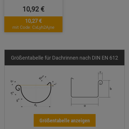
10,92 €
10,27 €
mit Code: CxLyh2Ajne
Größentabelle für Dachrinnen nach DIN EN 612
Größentabelle anzeigen