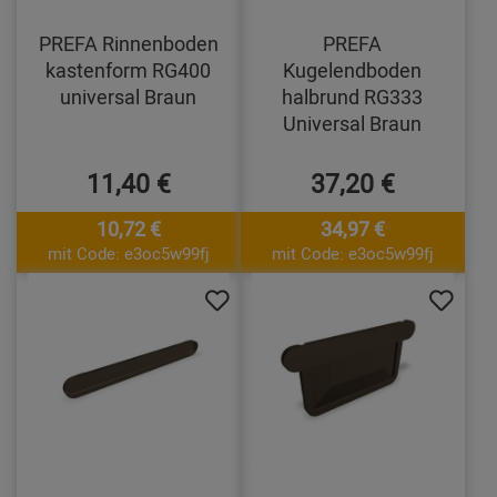
PREFA Rinnenboden
PREFA
kastenform RG400
Kugelendboden
universal Braun
halbrund RG333
Universal Braun
11,40 €
37,20 €
10,72 €
34,97 €
mit Code: e3oc5w99fj
mit Code: e3oc5w99fj