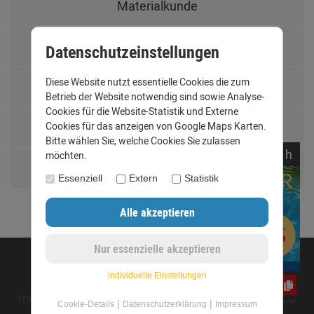
Materialkunde
Fachbegriffe
Datenschutzeinstellungen
Diese Website nutzt essentielle Cookies die zum
Jobs
Betrieb der Website notwendig sind sowie Analyse-
Cookies für die Website-Statistik und Externe
Cookies für das anzeigen von Google Maps Karten.
Montage und Installationshilfen
Bitte wählen Sie, welche Cookies Sie zulassen
noch
15:
13:
10
h
möchten.
Größentabelle
Essenziell
Extern
Statistik
©opyright 2020 - www.dachrinnen-shop.de
individuelle Einstellungen
e3oc5w99fj
mod
ified eCommerce Shopsoftware © 2009-2026
|
|
Cookie-Details
Datenschutzerklärung
Impressum