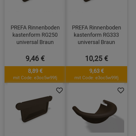
PREFA Rinnenboden
PREFA Rinnenboden
kastenform RG250
kastenform RG333
universal Braun
universal Braun
9,46 €
10,25 €
8,89 €
9,63 €
mit Code: e3oc5w99fj
mit Code: e3oc5w99fj