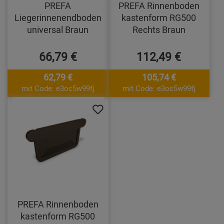
PREFA
PREFA Rinnenboden
Liegerinnenendboden
kastenform RG500
universal Braun
Rechts Braun
66,79 €
112,49 €
62,79 €
105,74 €
mit Code: e3oc5w99fj
mit Code: e3oc5w99fj
PREFA Rinnenboden
kastenform RG500