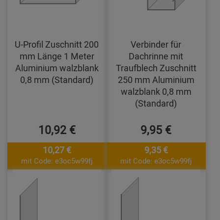
U-Profil Zuschnitt 200
Verbinder für
mm Länge 1 Meter
Dachrinne mit
Aluminium walzblank
Traufblech Zuschnitt
0,8 mm (Standard)
250 mm Aluminium
walzblank 0,8 mm
(Standard)
10,92 €
9,95 €
10,27 €
9,35 €
mit Code: e3oc5w99fj
mit Code: e3oc5w99fj