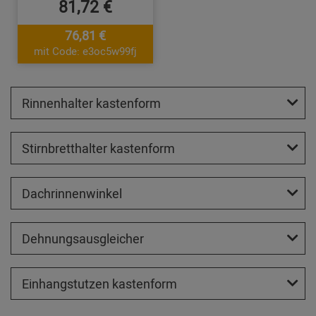
81,72 €
76,81 €
mit Code: e3oc5w99fj
Rinnenhalter kastenform
Stirnbretthalter kastenform
Dachrinnenwinkel
Dehnungsausgleicher
Einhangstutzen kastenform