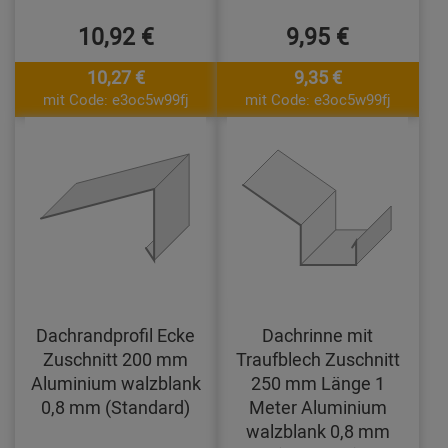
10,92 €
9,95 €
10,27 €
9,35 €
mit Code: e3oc5w99fj
mit Code: e3oc5w99fj
Dachrandprofil Ecke
Dachrinne mit
Zuschnitt 200 mm
Traufblech Zuschnitt
Aluminium walzblank
250 mm Länge 1
0,8 mm (Standard)
Meter Aluminium
walzblank 0,8 mm