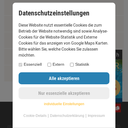
Materialkunde
Datenschutzeinstellungen
Fachbegriffe
Diese Website nutzt essentielle Cookies die zum
Betrieb der Website notwendig sind sowie Analyse-
Cookies für die Website-Statistik und Externe
Jobs
Cookies für das anzeigen von Google Maps Karten.
Bitte wählen Sie, welche Cookies Sie zulassen
noch
12:
44:
39
h
möchten.
Montage und Installationshilfen
Essenziell
Extern
Statistik
Größentabelle
individuelle Einstellungen
e3oc5w99fj
©opyright 2020 - www.dachrinnen-shop.de
|
|
Cookie-Details
Datenschutzerklärung
Impressum
mod
ified eCommerce Shopsoftware © 2009-2026