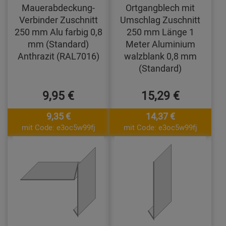
Mauerabdeckung-
Ortgangblech mit
Verbinder Zuschnitt
Umschlag Zuschnitt
250 mm Alu farbig 0,8
250 mm Länge 1
mm (Standard)
Meter Aluminium
Anthrazit (RAL7016)
walzblank 0,8 mm
(Standard)
9,95 €
15,29 €
9,35 €
14,37 €
mit Code: e3oc5w99fj
mit Code: e3oc5w99fj