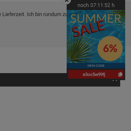
noch
07:
11:
52
h
 Lieferzeit. Ich bin rundum zufrieden.",
Klaus H. am
e3oc5w99fj