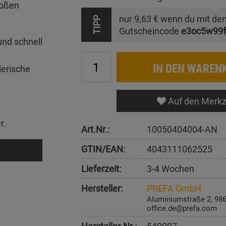
roßen
nur
9,63 €
wenn du mit de
TIPP
Gutscheincode
e3oc5w99f
und schnell
IN DEN WAREN
lerische
Auf den Merkz
r.
Art.Nr.:
10050404004-AN
GTIN/EAN:
4043111062525
Lieferzeit:
3-4 Wochen
Hersteller:
PREFA GmbH
Aluminiumstraße 2, 98
office.de@prefa.com