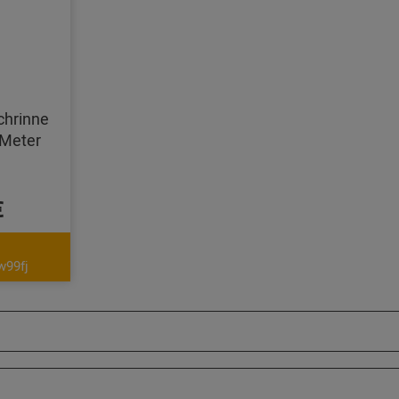
chrinne
Meter
€
w99fj