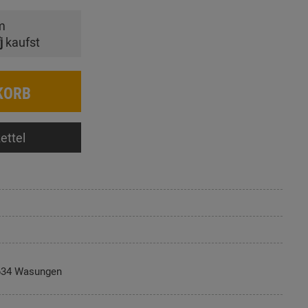
m
j
kaufst
KORB
ettel
634 Wasungen