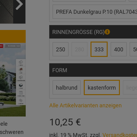
PREFA Dunkelgrau P.10 (RAL7043
RINNENGRÖSSE (RG)
250
280
333
400
5
FORM
halbrund
kastenform
lieg
Alle Artikelvarianten anzeigen
10,25 €
iele
erschweren
inkl. 19 % MwSt. zzgl.
Versandkoste