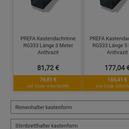
PREFA Kastendachrinne
PREFA Kastenda
RG333 Länge 3 Meter
RG333 Länge 5 
Anthrazit
Anthrazit
81,72 €
177,04 
76,81 €
166,41 €
mit Code: e3oc5w99fj
mit Code: e3oc5
Rinnenhalter kastenform
Stirnbretthalter kastenform