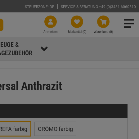
STEUERZONE: DE
SERVICE & BERATUNG +49 (0)3431 6060510
Anmelden
Merkzettel (
0
)
Warenkorb (0)
EUGE &
GEZUBEHÖR
sal Anthrazit
REFA farbig
GRÖMO farbig