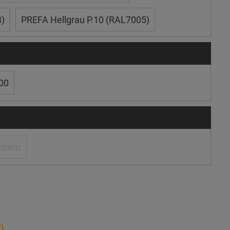
)
PREFA Hellgrau P.10 (RAL7005)
00
eform
n