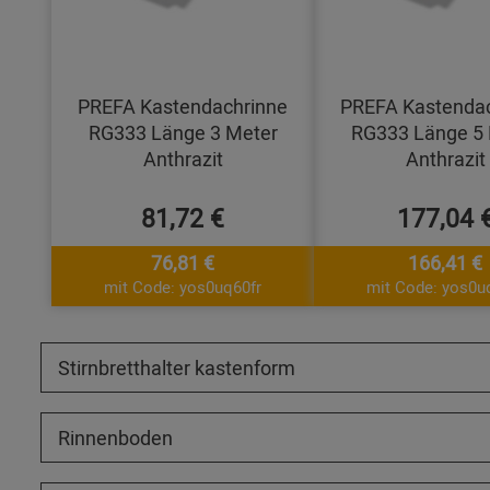
PREFA Kastendachrinne
PREFA Kastenda
RG333 Länge 3 Meter
RG333 Länge 5 
Anthrazit
Anthrazit
81,72 €
177,04 
76,81 €
166,41 €
mit Code: yos0uq60fr
mit Code: yos0u
Stirnbretthalter kastenform
Rinnenboden