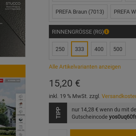
PREFA Braun (7013)
PREFA We
RINNENGRÖSSE (RG)
250
333
400
500
Alle Artikelvarianten anzeigen
15,20 €
inkl. 19 % MwSt. zzgl.
Versandkoste
nur
14,28 €
wenn du mit d
TIPP
Gutscheincode
yos0uq60f