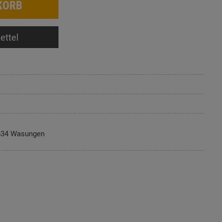
KORB
ettel
634 Wasungen