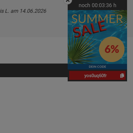
noch
00:
03:
35
h
is L. am 14.06.2026
yos0uq60fr