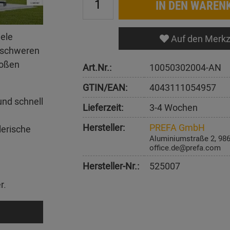
IN DEN WAREN
iele
Auf den Merkz
erschweren
roßen
Art.Nr.:
10050302004-AN
GTIN/EAN:
4043111054957
und schnell
Lieferzeit:
3-4 Wochen
Hersteller:
PREFA GmbH
lerische
Aluminiumstraße 2, 98
office.de@prefa.com
Hersteller-Nr.:
525007
r.