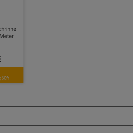
chrinne
Meter
€
q60fr