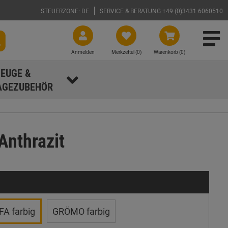
STEUERZONE: DE
SERVICE & BERATUNG +49 (0)3431 6060510
Anmelden
Merkzettel (
0
)
Warenkorb (0)
EUGE &
GEZUBEHÖR
Anthrazit
A farbig
GRÖMO farbig