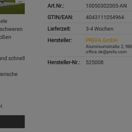
Art.Nr.:
10050302005-AN
GTIN/EAN:
4043111054964
iele
Lieferzeit:
3-4 Wochen
erschweren
roßen
Hersteller:
PREFA GmbH
Aluminiumstraße 2, 98
office.de@prefa.com
und schnell
Hersteller-Nr.:
525008
lerische
r.