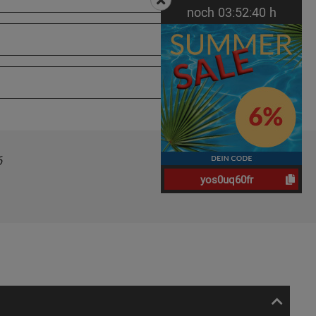
noch
03:
52:
40
h
6
yos0uq60fr