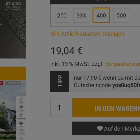
250
333
400
500
Alle Artikelvarianten anzeigen
19,04 €
inkl. 19 % MwSt. zzgl.
Versandkoste
nur
17,90 €
wenn du mit d
TIPP
Gutscheincode
yos0uq60f
IN DEN WAREN
Auf den Merkz