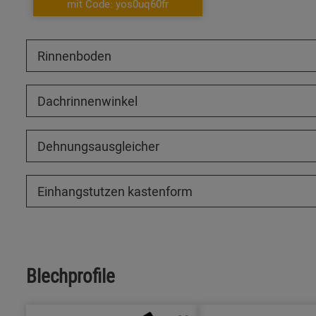
mit Code: yos0uq60fr
Rinnenboden
Dachrinnenwinkel
Dehnungsausgleicher
Einhangstutzen kastenform
Blechprofile