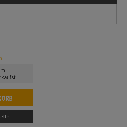
n
em
r
kaufst
KORB
ettel