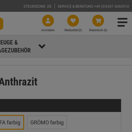
STEUERZONE: DE
SERVICE & BERATUNG +49 (0)3431 6060510
Anmelden
Merkzettel (
0
)
Warenkorb (0)
EUGE &
GEZUBEHÖR
Anthrazit
A farbig
GRÖMO farbig