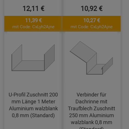
12,11 €
10,92 €
11,39 €
10,27 €
mit Code: CxLyh2Ajne
mit Code: CxLyh2Ajne
U-Profil Zuschnitt 200
Verbinder für
mm Länge 1 Meter
Dachrinne mit
Aluminium walzblank
Traufblech Zuschnitt
0,8 mm (Standard)
250 mm Aluminium
walzblank 0,8 mm