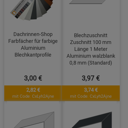
Dachrinnen-Shop
Blechzuschnitt
Farbfächer für farbige
Zuschnitt 100 mm
Aluminium
Länge 1 Meter
Blechkantprofile
Aluminium walzblank
0,8 mm (Standard)
3,00 €
3,97 €
2,82 €
3,74 €
mit Code: CxLyh2Ajne
mit Code: CxLyh2Ajne