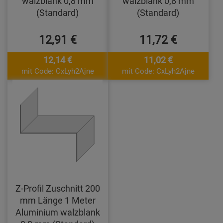
walzblank 0,8 mm
walzblank 0,8 mm
(Standard)
(Standard)
12,91 €
11,72 €
12,14 €
11,02 €
mit Code: CxLyh2Ajne
mit Code: CxLyh2Ajne
Z-Profil Zuschnitt 200
mm Länge 1 Meter
Aluminium walzblank