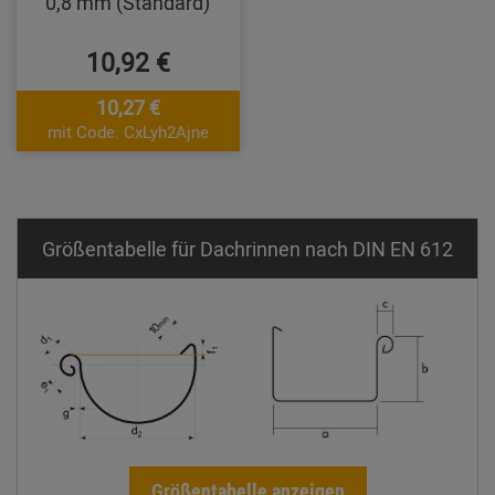
0,8 mm (Standard)
10,92 €
10,27 €
mit Code: CxLyh2Ajne
Größentabelle für Dachrinnen nach DIN EN 612
Größentabelle anzeigen