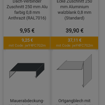
Dach-Verbinder
Ecke Zuschnitt 250
Zuschnitt 250 mm Alu
mm Aluminium
farbig 0,8 mm
walzblank 0,8 mm
Anthrazit (RAL7016)
(Standard)
9,95 €
39,90 €
9,25 €
37,11 €
mit Code: jwY4FC7G2m
mit Code: jwY4FC7G2m
Mauerabdeckung-
Ortgangblech mit