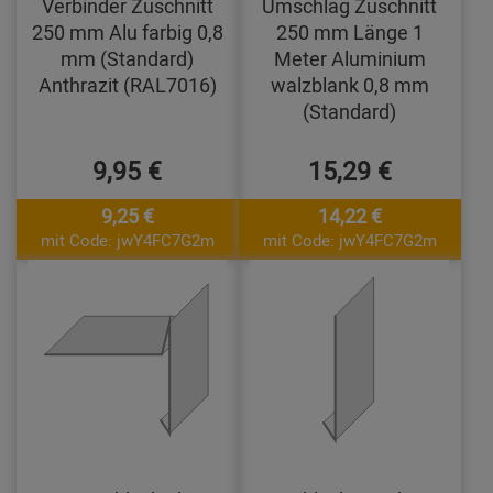
Verbinder Zuschnitt
Umschlag Zuschnitt
250 mm Alu farbig 0,8
250 mm Länge 1
mm (Standard)
Meter Aluminium
Anthrazit (RAL7016)
walzblank 0,8 mm
(Standard)
9,95 €
15,29 €
9,25 €
14,22 €
mit Code: jwY4FC7G2m
mit Code: jwY4FC7G2m