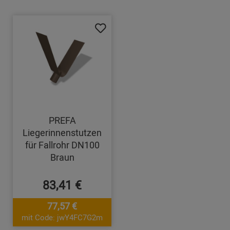
PREFA
Liegerinnenstutzen
für Fallrohr DN100
Braun
83,41 €
77,57 €
mit Code: jwY4FC7G2m