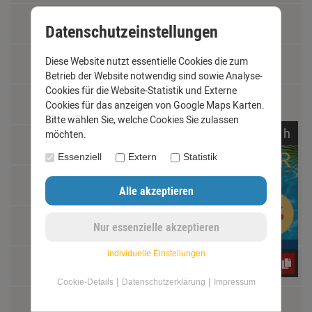
Datenschutz
Datenschutzeinstellungen
Diese Website nutzt essentielle Cookies die zum
AGB
Betrieb der Website notwendig sind sowie Analyse-
Cookies für die Website-Statistik und Externe
Impressum
Cookies für das anzeigen von Google Maps Karten.
Bitte wählen Sie, welche Cookies Sie zulassen
noch
00:
52:
36
h
möchten.
Kontakt
Essenziell
Extern
Statistik
Widerrufsrecht
Schäden und Reklamationen
individuelle Einstellungen
jwY4FC7G2m
Vertrag widerrufen
|
|
Cookie-Details
Datenschutzerklärung
Impressum
Materialkunde