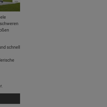
iele
erschweren
roßen
und schnell
lerische
r.