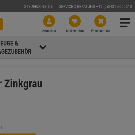
STEUERZONE: DE
SERVICE & BERATUNG +49 (0)3431 6060510
Anmelden
Merkzettel (
0
)
Warenkorb (0)
EUGE &
GEZUBEHÖR
r Zinkgrau
n