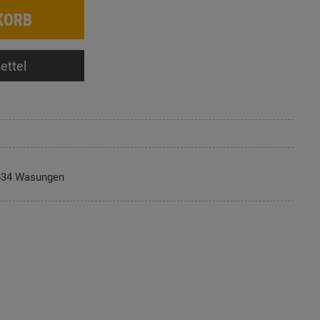
KORB
ettel
634 Wasungen