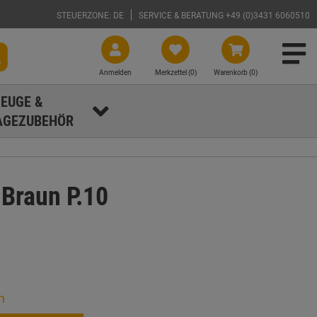
STEUERZONE: DE
SERVICE & BERATUNG +49 (0)3431 6060510
Anmelden
Merkzettel (
0
)
Warenkorb (0)
EUGE &
GEZUBEHÖR
 Braun P.10
n