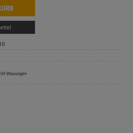
KORB
ettel
10
634 Wasungen