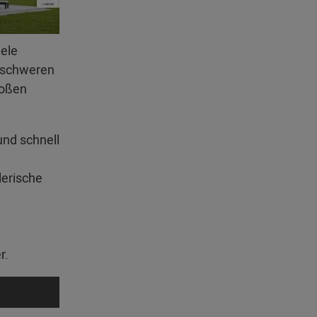
iele
erschweren
roßen
und schnell
lerische
r.