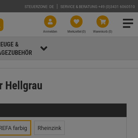
STEUERZONE: DE
SERVICE & BERATUNG +49 (0)3431 6060510
Anmelden
Merkzettel (
0
)
Warenkorb (0)
EUGE &
GEZUBEHÖR
r Hellgrau
REFA farbig
Rheinzink