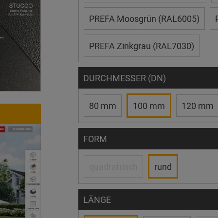
PREFA Moosgrün (RAL6005)
PREFA Zinkgrau (RAL7030)
DURCHMESSER (DN)
80 mm
100 mm
120 mm
FORM
quadratrisch
rund
LÄNGE