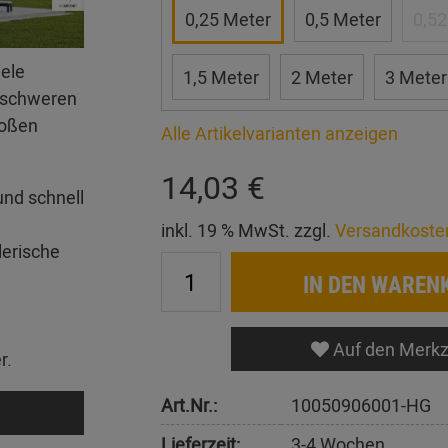
0,25 Meter
0,5 Meter
0,52
iele
1,5 Meter
2 Meter
3 Meter
erschweren
roßen
Alle Artikelvarianten anzeigen
14,03 €
und schnell
inkl. 19 % MwSt. zzgl.
Versandkoste
lerische
IN DEN WAREN
Auf den Merkz
r.
Art.Nr.:
10050906001-HG
Lieferzeit:
3-4 Wochen