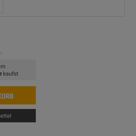
n
em
e
kaufst
KORB
ettel