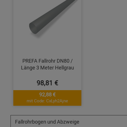
PREFA Fallrohr DN80 /
Länge 3 Meter Hellgrau
98,81 €
92,88 €
mit Code: CxLyh2Ajne
Fallrohrbogen und Abzweige