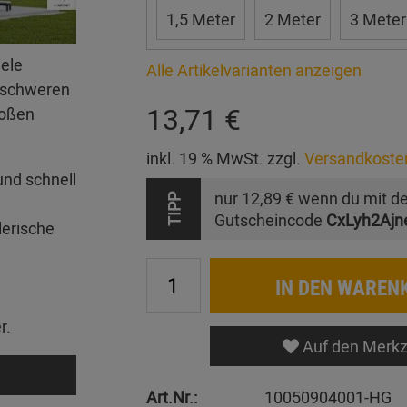
1,5 Meter
2 Meter
3 Meter
iele
Alle Artikelvarianten anzeigen
erschweren
13,71 €
roßen
inkl. 19 % MwSt. zzgl.
Versandkoste
und schnell
nur
12,89 €
wenn du mit d
TIPP
Gutscheincode
CxLyh2Ajn
lerische
IN DEN WAREN
r.
Auf den Merkz
Art.Nr.:
10050904001-HG