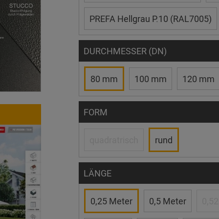
PREFA Hellgrau P.10 (RAL7005)
DURCHMESSER (DN)
80 mm
100 mm
120 mm
FORM
quadratrisch
rund
LÄNGE
0,25 Meter
0,5 Meter
0,52