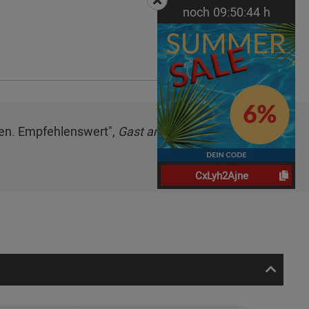
noch
09:
50:
43
h
hen. Empfehlenswert",
Gast am 02.06.2026
CxLyh2Ajne