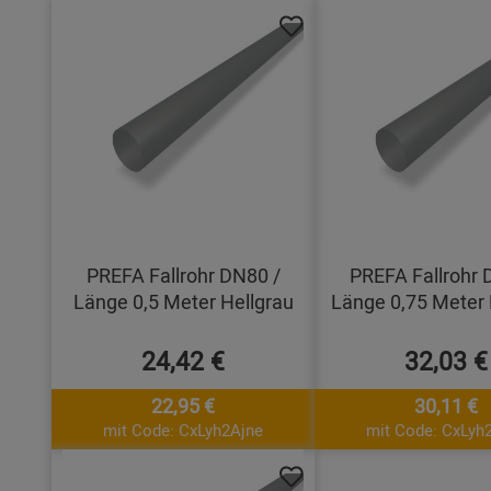
PREFA Fallrohr DN80 /
PREFA Fallrohr 
Länge 0,5 Meter Hellgrau
Länge 0,75 Meter 
24,42 €
32,03 €
22,95 €
30,11 €
mit Code: CxLyh2Ajne
mit Code: CxLyh