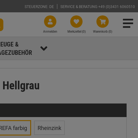
STEUERZONE: DE
SERVICE & BERATUNG +49 (0)3431 6060510
Anmelden
Merkzettel (
0
)
Warenkorb (0)
EUGE &
GEZUBEHÖR
 Hellgrau
REFA farbig
Rheinzink