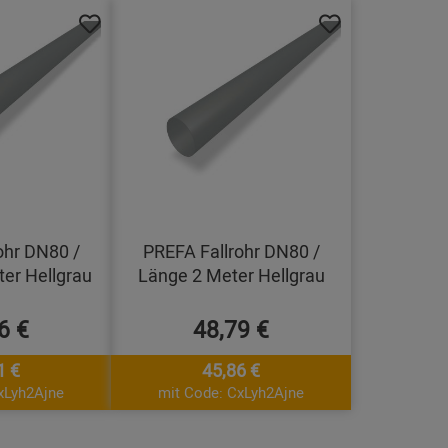
ohr DN80 /
PREFA Fallrohr DN80 /
er Hellgrau
Länge 2 Meter Hellgrau
6 €
48,79 €
1 €
45,86 €
xLyh2Ajne
mit Code: CxLyh2Ajne