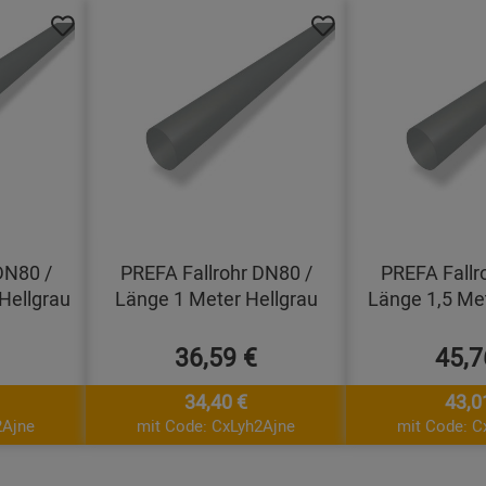
DN80 /
PREFA Fallrohr DN80 /
PREFA Fallr
Hellgrau
Länge 1 Meter Hellgrau
Länge 1,5 Met
36,59 €
45,7
34,40 €
43,0
2Ajne
mit Code: CxLyh2Ajne
mit Code: C