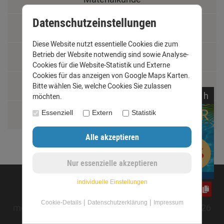
Datenschutzeinstellungen
Fachbegriffe
Diese Website nutzt essentielle Cookies die zum
Betrieb der Website notwendig sind sowie Analyse-
Jobs
Cookies für die Website-Statistik und Externe
Cookies für das anzeigen von Google Maps Karten.
Montage und Installationshilfen
Bitte wählen Sie, welche Cookies Sie zulassen
noch
14:
34:
40
h
möchten.
Essenziell
Extern
Statistik
Größentabelle
©opyright 2020 - www.dachrinnen-shop.de
individuelle Einstellungen
CxLyh2Ajne
|
|
Cookie-Details
Datenschutzerklärung
Impressum
mod
ified eCommerce Shopsoftware © 2009-2026