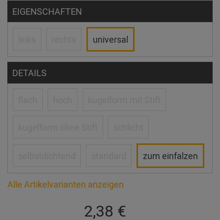
EIGENSCHAFTEN
links
rechts
universal
DETAILS
flach
hoch
kugelform mit Stift
kugelform ohne Stift
schlicht
selbstdichtend
standard
zum einfalzen
Alle Artikelvarianten anzeigen
2,38 €