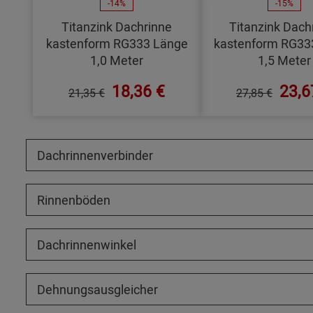
-14%
-15%
Titanzink Dachrinne
Titanzink Dach
kastenform RG333 Länge
kastenform RG33
1,0 Meter
1,5 Meter
18,36 €
23,6
21,35 €
27,85 €
Dachrinnenverbinder
Rinnenböden
Dachrinnenwinkel
Dehnungsausgleicher