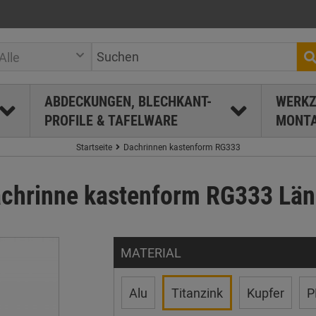
Alle
ABDECKUNGEN, BLECHKANT-
WERKZ
PROFILE & TAFELWARE
MONTA
Startseite
Dachrinnen kastenform RG333
achrinne kastenform RG333 Län
MATERIAL
Alu
Titanzink
Kupfer
P