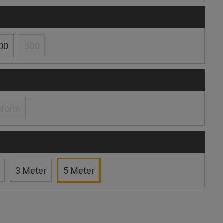
00
500
eform
3 Meter
5 Meter