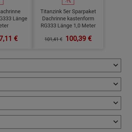
%
-1%
Dachrinne
Titanzink 5er Sparpaket
RG333 Länge
Dachrinne kastenform
eter
RG333 Länge 1,0 Meter
7,11 €
100,39 €
101,41 €