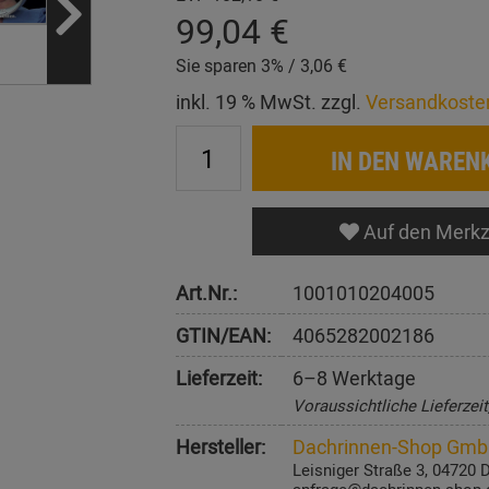
99,04 €
Sie sparen 3% / 3,06 €
inkl. 19 % MwSt. zzgl.
Versandkoste
IN DEN WAREN
Auf den Merkz
Art.Nr.:
1001010204005
GTIN/EAN:
4065282002186
Lieferzeit:
6–8 Werktage
Voraussichtliche Lieferzei
Hersteller:
Dachrinnen-Shop Gm
Leisniger Straße 3, 04720 