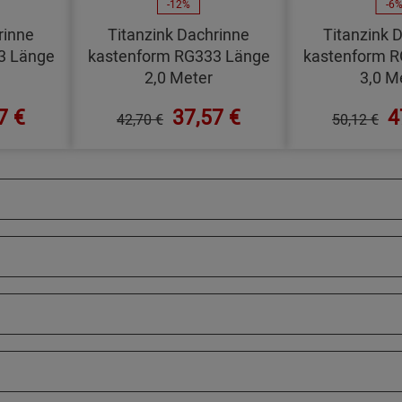
-12%
-6
rinne
Titanzink Dachrinne
Titanzink 
3 Länge
kastenform RG333 Länge
kastenform 
2,0 Meter
3,0 M
7 €
37,57 €
4
42,70 €
50,12 €