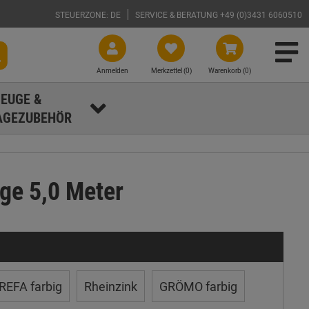
STEUERZONE: DE
SERVICE & BERATUNG +49 (0)3431 6060510
Anmelden
Merkzettel (
0
)
Warenkorb (0)
EUGE &
GEZUBEHÖR
ge 5,0 Meter
REFA farbig
Rheinzink
GRÖMO farbig