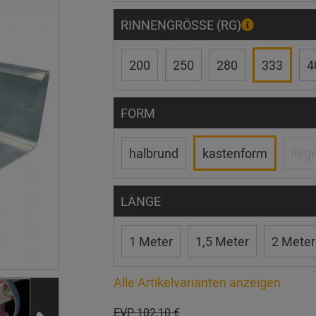
RINNENGRÖSSE (RG)
200
250
280
333
4
FORM
halbrund
kastenform
lieg
LÄNGE
1 Meter
1,5 Meter
2 Meter
Alle Artikelvarianten anzeigen
EVP
102,10 €