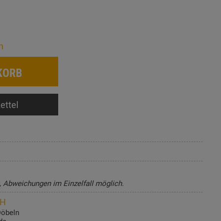
n
KORB
ettel
t, Abweichungen im Einzelfall möglich.
bH
Döbeln