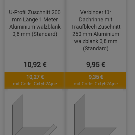
U-Profil Zuschnitt 200
Verbinder für
mm Länge 1 Meter
Dachrinne mit
Aluminium walzblank
Traufblech Zuschnitt
0,8 mm (Standard)
250 mm Aluminium
walzblank 0,8 mm
(Standard)
10,92 €
9,95 €
10,27 €
9,35 €
mit Code: CxLyh2Ajne
mit Code: CxLyh2Ajne