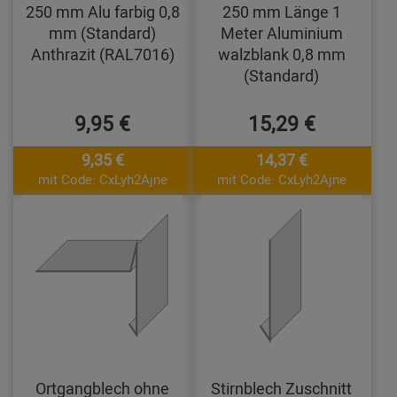
250 mm Alu farbig 0,8
250 mm Länge 1
mm (Standard)
Meter Aluminium
Anthrazit (RAL7016)
walzblank 0,8 mm
(Standard)
9,95 €
15,29 €
9,35 €
14,37 €
mit Code: CxLyh2Ajne
mit Code: CxLyh2Ajne
Ortgangblech ohne
Stirnblech Zuschnitt