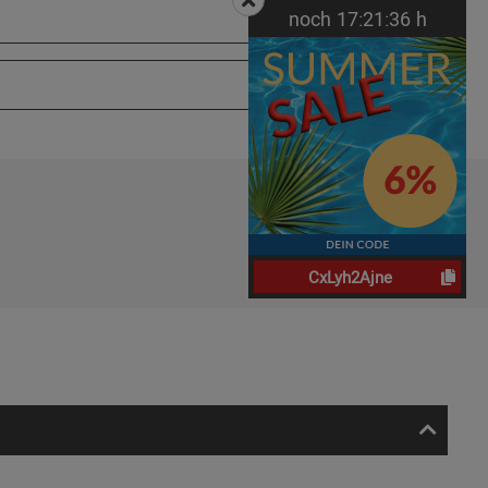
noch
17:
21:
35
h
CxLyh2Ajne