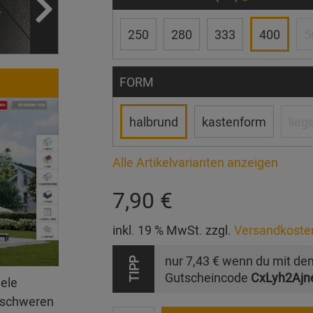
250
280
333
400
5
FORM
halbrund
kastenform
lieg
Alle Artikelvarianten anzeigen
7,90 €
inkl. 19 % MwSt. zzgl.
Versandkoste
nur
7,43 €
wenn du mit de
TIPP
Gutscheincode
CxLyh2Ajn
iele
erschweren