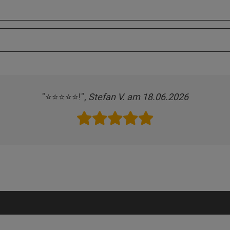
"⭐️⭐️⭐️⭐️⭐️!",
Stefan V. am 18.06.2026