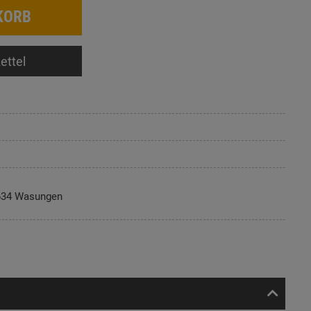
KORB
ettel
634 Wasungen