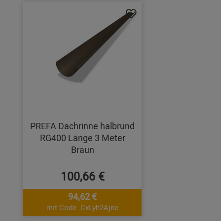
PREFA Dachrinne halbrund
RG400 Länge 3 Meter
Braun
100,66 €
94,62 €
mit Code: CxLyh2Ajne