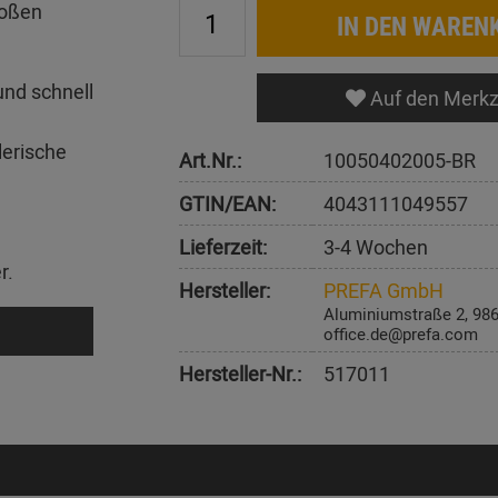
roßen
IN DEN WAREN
und schnell
Auf den Merkz
lerische
Art.Nr.:
10050402005-BR
GTIN/EAN:
4043111049557
Lieferzeit:
3-4 Wochen
r.
Hersteller:
PREFA GmbH
Aluminiumstraße 2, 98
office.de@prefa.com
Hersteller-Nr.:
517011