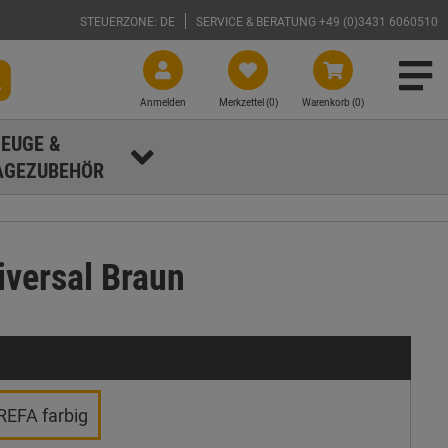
STEUERZONE: DE
SERVICE & BERATUNG +49 (0)3431 6060510
Anmelden
Merkzettel (
0
)
Warenkorb (0)
EUGE &
GEZUBEHÖR
versal Braun
REFA farbig