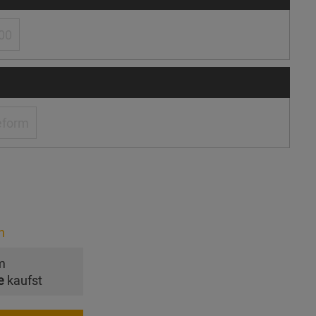
00
eform
n
m
e
kaufst