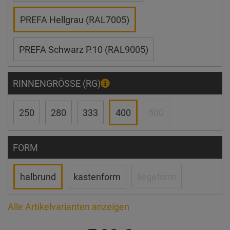
PREFA Hellgrau (RAL7005)
PREFA Schwarz P.10 (RAL9005)
RINNENGRÖSSE (RG)
250
280
333
400
500
FORM
halbrund
kastenform
liegeform
Alle Artikelvarianten anzeigen