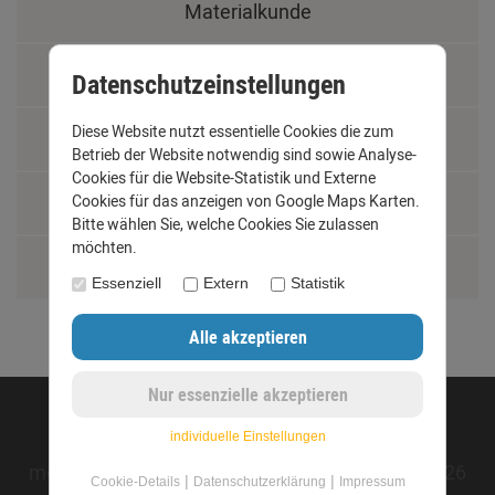
Materialkunde
Fachbegriffe
Datenschutzeinstellungen
Diese Website nutzt essentielle Cookies die zum
Jobs
Betrieb der Website notwendig sind sowie Analyse-
Cookies für die Website-Statistik und Externe
Montage und Installationshilfen
Cookies für das anzeigen von Google Maps Karten.
Bitte wählen Sie, welche Cookies Sie zulassen
möchten.
Größentabelle
Essenziell
Extern
Statistik
©opyright 2020 - www.dachrinnen-shop.de
individuelle Einstellungen
mod
ified eCommerce Shopsoftware © 2009-2026
|
|
Cookie-Details
Datenschutzerklärung
Impressum