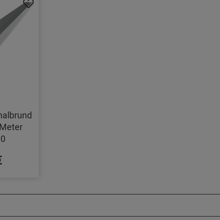
halbrund
Meter
10
€