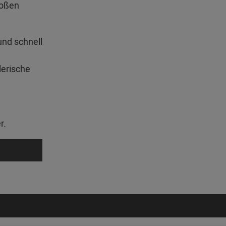
roßen
und schnell
lerische
r.