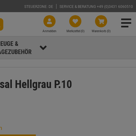
STEUERZONE: DE
SERVICE & BERATUNG +49 (0)3431 6060510
Anmelden
Merkzettel (
0
)
Warenkorb (0)
EUGE &
GEZUBEHÖR
al Hellgrau P.10
n