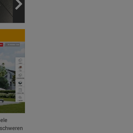
iele
erschweren