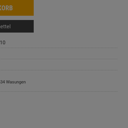
KORB
ettel
10
634 Wasungen