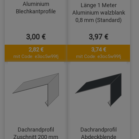
Aluminium
Länge 1 Meter
Blechkantprofile
Aluminium walzblank
0,8 mm (Standard)
3,00 €
3,97 €
2,82 €
3,74 €
mit Code: e3oc5w99fj
mit Code: e3oc5w99fj
Dachrandprofil
Dachrandprofil
Zuschnitt 200 mm
Abdeckblende