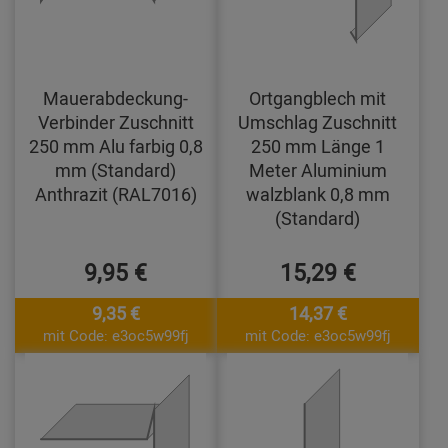
Mauerabdeckung-
Ortgangblech mit
Verbinder Zuschnitt
Umschlag Zuschnitt
250 mm Alu farbig 0,8
250 mm Länge 1
mm (Standard)
Meter Aluminium
Anthrazit (RAL7016)
walzblank 0,8 mm
(Standard)
9,95 €
15,29 €
9,35 €
14,37 €
mit Code: e3oc5w99fj
mit Code: e3oc5w99fj