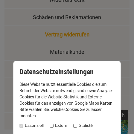
Schäden und Reklamationen
Vertrag widerrufen
Materialkunde
Fachbegriffe
Datenschutzeinstellungen
Diese Website nutzt essentielle Cookies die zum
Jobs
Betrieb der Website notwendig sind sowie Analyse-
Cookies für die Website-Statistik und Externe
Montage und Installationshilfen
Cookies für das anzeigen von Google Maps Karten.
Bitte wählen Sie, welche Cookies Sie zulassen
noch
18:
59:
56
h
möchten.
Größentabelle
Essenziell
Extern
Statistik