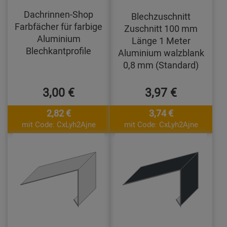
Dachrinnen-Shop
Blechzuschnitt
Farbfächer für farbige
Zuschnitt 100 mm
Aluminium
Länge 1 Meter
Blechkantprofile
Aluminium walzblank
0,8 mm (Standard)
3,00 €
3,97 €
2,82 €
3,74 €
mit Code: CxLyh2Ajne
mit Code: CxLyh2Ajne