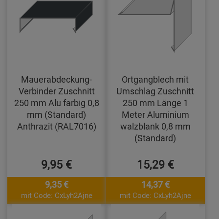
Mauerabdeckung-
Ortgangblech mit
Verbinder Zuschnitt
Umschlag Zuschnitt
250 mm Alu farbig 0,8
250 mm Länge 1
mm (Standard)
Meter Aluminium
Anthrazit (RAL7016)
walzblank 0,8 mm
(Standard)
9,95 €
15,29 €
9,35 €
14,37 €
mit Code: CxLyh2Ajne
mit Code: CxLyh2Ajne