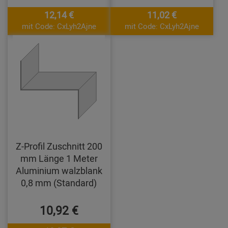
12,14 €
11,02 €
mit Code: CxLyh2Ajne
mit Code: CxLyh2Ajne
Z-Profil Zuschnitt 200
mm Länge 1 Meter
Aluminium walzblank
0,8 mm (Standard)
10,92 €