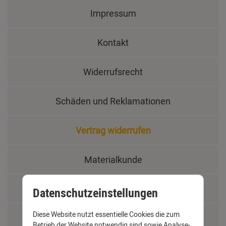
Impressum
Kontakt
Widerrufsrecht
Schäden und Reklamationen
Vertrag widerrufen
Materialkunde
Fachbegriffe
Datenschutzeinstellungen
Diese Website nutzt essentielle Cookies die zum
Jobs
Betrieb der Website notwendig sind sowie Analyse-