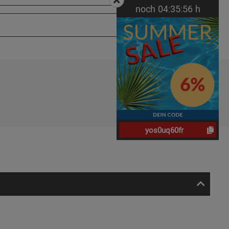
noch
04:
35:
55
h
yos0uq60fr