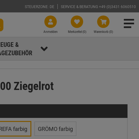
STEUERZONE: DE
SERVICE & BERATUNG +49 (0)3431 6060510
Anmelden
Merkzettel (
0
)
Warenkorb (0)
EUGE &
GEZUBEHÖR
00 Ziegelrot
REFA farbig
GRÖMO farbig