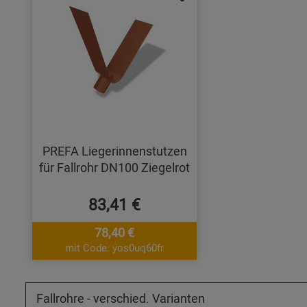
PREFA Liegerinnenstutzen
für Fallrohr DN100 Ziegelrot
83,41 €
78,40 €
mit Code: yos0uq60fr
Fallrohre - verschied. Varianten