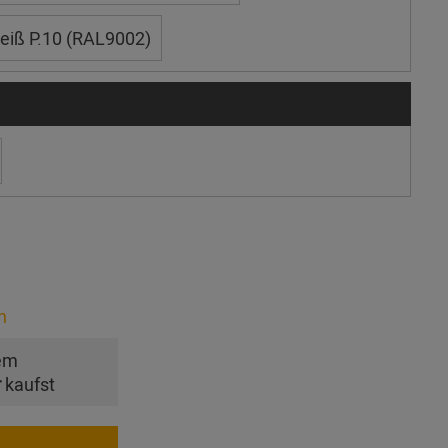
iß P.10 (RAL9002)
n
em
r
kaufst