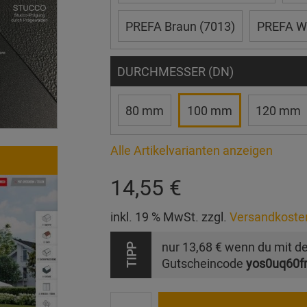
PREFA Braun (7013)
PREFA We
DURCHMESSER (DN)
80 mm
100 mm
120 mm
Alle Artikelvarianten anzeigen
14,55 €
inkl. 19 % MwSt. zzgl.
Versandkoste
nur
13,68 €
wenn du mit d
TIPP
Gutscheincode
yos0uq60f