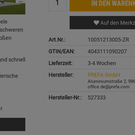
IN DEN WAREN
iele
Auf den Merkz
erschweren
roßen
Art.Nr.:
10051213005-ZR
GTIN/EAN:
4043111090207
und schnell
Lieferzeit:
3-4 Wochen
Hersteller:
PREFA GmbH
lerische
Aluminiumstraße 2, 98
office.de@prefa.com
Hersteller-Nr.:
527333
r.