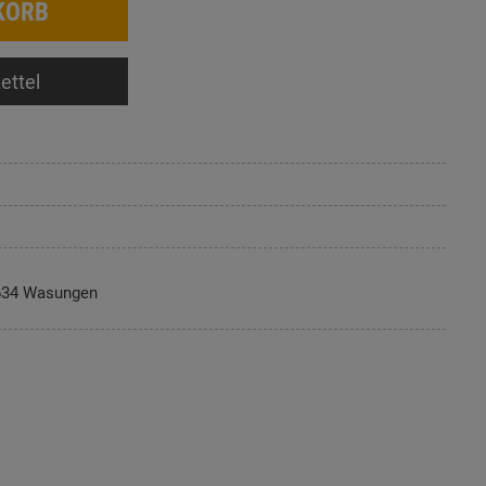
KORB
ettel
634 Wasungen