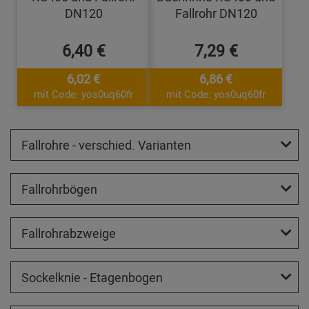
DN120
Fallrohr DN120
6,40 €
7,29 €
6,02 €
6,86 €
mit Code: yos0uq60fr
mit Code: yos0uq60fr
Fallrohre - verschied. Varianten
Fallrohrbögen
Fallrohrabzweige
Sockelknie - Etagenbogen