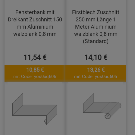
Fensterbank mit
Firstblech Zuschnitt
Dreikant Zuschnitt 150
250 mm Länge 1
mm Aluminium
Meter Aluminium
walzblank 0,8 mm
walzblank 0,8 mm
(Standard)
11,54 €
14,10 €
10,85 €
13,26 €
mit Code: yos0uq60fr
mit Code: yos0uq60fr