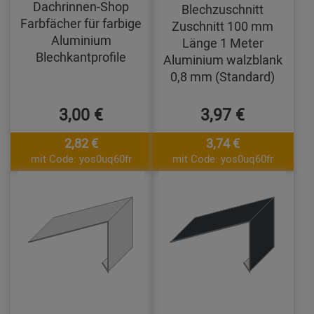
Dachrinnen-Shop
Blechzuschnitt
Farbfächer für farbige
Zuschnitt 100 mm
Aluminium
Länge 1 Meter
Blechkantprofile
Aluminium walzblank
0,8 mm (Standard)
3,00 €
3,97 €
2,82 €
3,74 €
mit Code: yos0uq60fr
mit Code: yos0uq60fr