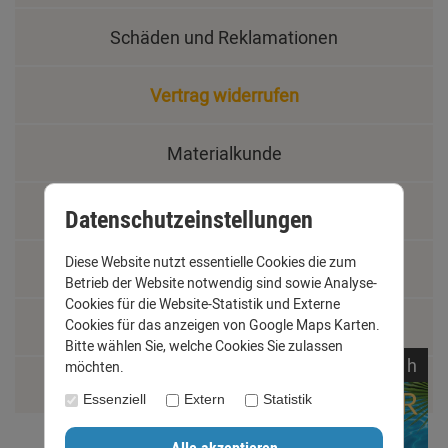
Schäden und Reklamationen
Vertrag widerrufen
Materialkunde
Fachbegriffe
Datenschutzeinstellungen
Diese Website nutzt essentielle Cookies die zum
Jobs
Betrieb der Website notwendig sind sowie Analyse-
Cookies für die Website-Statistik und Externe
Cookies für das anzeigen von Google Maps Karten.
Montage und Installationshilfen
Bitte wählen Sie, welche Cookies Sie zulassen
noch
03:
20:
25
h
möchten.
Größentabelle
Essenziell
Extern
Statistik