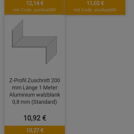
12,14 €
11,02 €
mit Code: yos0uq60fr
mit Code: yos0uq60fr
Z-Profil Zuschnitt 200
mm Länge 1 Meter
Aluminium walzblank
0,8 mm (Standard)
10,92 €
10,27 €