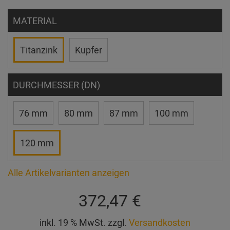
MATERIAL
Titanzink
Kupfer
DURCHMESSER (DN)
76 mm
80 mm
87 mm
100 mm
120 mm
Alle Artikelvarianten anzeigen
372,47 €
inkl. 19 % MwSt. zzgl.
Versandkosten