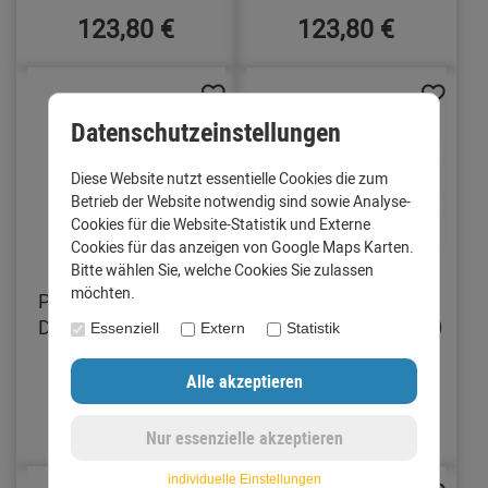
123,80 €
123,80 €
Datenschutzeinstellungen
Diese Website nutzt essentielle Cookies die zum
Betrieb der Website notwendig sind sowie Analyse-
Cookies für die Website-Statistik und Externe
Cookies für das anzeigen von Google Maps Karten.
Bitte wählen Sie, welche Cookies Sie zulassen
möchten.
PREFA Regenklappe
PREFA
DN100 mit Laubsieb
Fallrohrabzweig DN80
Essenziell
Extern
Statistik
Anthrazit P.10
seitlich DN60
Anthrazit P.10
136,16 €
138,08 €
individuelle Einstellungen