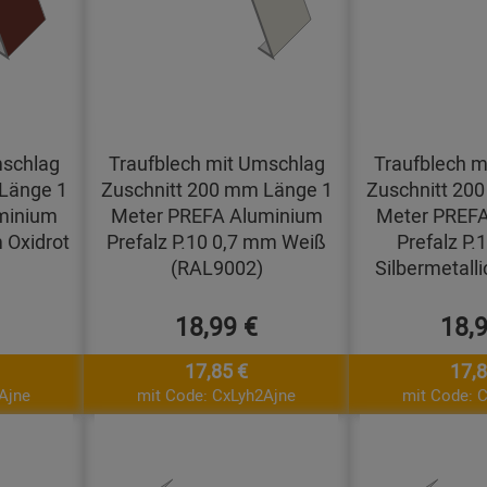
mschlag
Traufblech mit Umschlag
Traufblech m
Länge 1
Zuschnitt 200 mm Länge 1
Zuschnitt 20
minium
Meter PREFA Aluminium
Meter PREFA
 Oxidrot
Prefalz P.10 0,7 mm Weiß
Prefalz P.
(RAL9002)
Silbermetall
18,99 €
18,
17,85 €
17,8
Ajne
mit Code: CxLyh2Ajne
mit Code: 