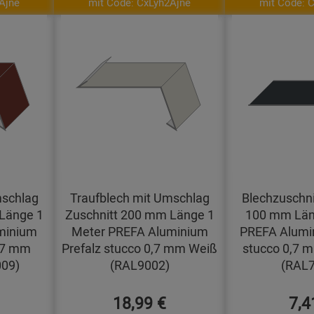
Ajne
mit Code: CxLyh2Ajne
mit Code: 
mschlag
Traufblech mit Umschlag
Blechzuschni
Länge 1
Zuschnitt 200 mm Länge 1
100 mm Län
minium
Meter PREFA Aluminium
PREFA Alumin
0,7 mm
Prefalz stucco 0,7 mm Weiß
stucco 0,7 m
009)
(RAL9002)
(RAL7
18,99 €
7,4