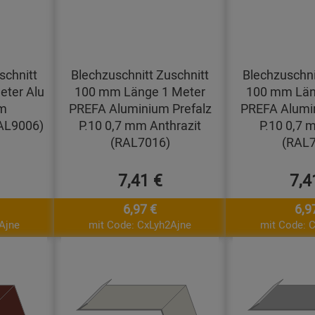
schnitt
Blechzuschnitt Zuschnitt
Blechzuschni
ter Alu
100 mm Länge 1 Meter
100 mm Län
mm
PREFA Aluminium Prefalz
PREFA Alumin
AL9006)
P.10 0,7 mm Anthrazit
P.10 0,7 
(RAL7016)
(RAL7
7,41 €
7,4
6,97 €
6,9
Ajne
mit Code: CxLyh2Ajne
mit Code: 