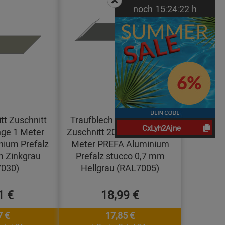
noch
15:
24:
21
h
tt Zuschnitt
Traufblech mit Umschlag
CxLyh2Ajne
ge 1 Meter
Zuschnitt 200 mm Länge 1
ium Prefalz
Meter PREFA Aluminium
m Zinkgrau
Prefalz stucco 0,7 mm
030)
Hellgrau (RAL7005)
1 €
18,99 €
7 €
17,85 €