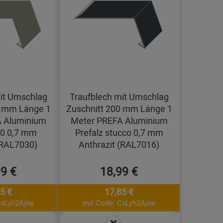
it Umschlag
Traufblech mit Umschlag
0 mm Länge 1
Zuschnitt 200 mm Länge 1
 Aluminium
Meter PREFA Aluminium
10 0,7 mm
Prefalz stucco 0,7 mm
(RAL7030)
Anthrazit (RAL7016)
99 €
18,99 €
5 €
17,85 €
CxLyh2Ajne
mit Code: CxLyh2Ajne