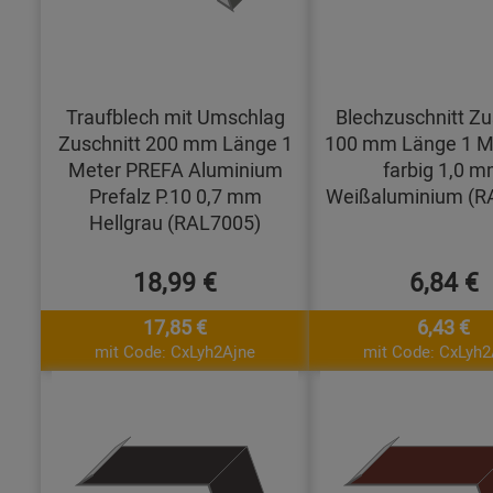
Traufblech mit Umschlag
Blechzuschnitt Zu
Zuschnitt 200 mm Länge 1
100 mm Länge 1 Me
Meter PREFA Aluminium
farbig 1,0 
Prefalz P.10 0,7 mm
Weißaluminium (R
Hellgrau (RAL7005)
18,99 €
6,84 €
17,85 €
6,43 €
mit Code: CxLyh2Ajne
mit Code: CxLyh2