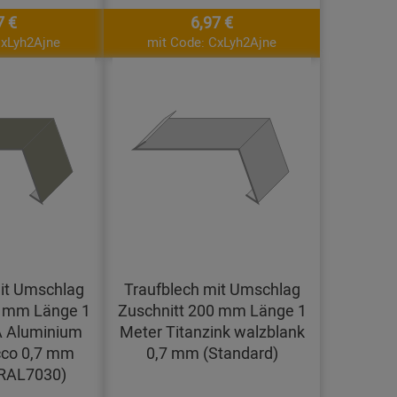
7 €
6,97 €
CxLyh2Ajne
mit Code: CxLyh2Ajne
it Umschlag
Traufblech mit Umschlag
0 mm Länge 1
Zuschnitt 200 mm Länge 1
 Aluminium
Meter Titanzink walzblank
cco 0,7 mm
0,7 mm (Standard)
(RAL7030)