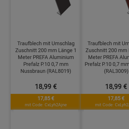
Traufblech mit Umschlag
Traufblech mit U
Zuschnitt 200 mm Länge 1
Zuschnitt 200 mm 
Meter PREFA Aluminium
Meter PREFA Alu
Prefalz P.10 0,7 mm
Prefalz P.10 0,7 mm
Nussbraun (RAL8019)
(RAL3009)
18,99 €
18,99 €
17,85 €
17,85 €
mit Code: CxLyh2Ajne
mit Code: CxLyh2