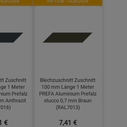
CxLyh2Ajne
mit Code: CxLyh2Ajne
tt Zuschnitt
Blechzuschnitt Zuschnitt
ge 1 Meter
100 mm Länge 1 Meter
ium Prefalz
PREFA Aluminium Prefalz
m Anthrazit
stucco 0,7 mm Braun
016)
(RAL7013)
1 €
7,41 €