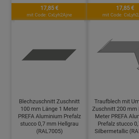
17,85 €
17,85 €
mit Code: CxLyh2Ajne
mit Code: CxLyh2
Blechzuschnitt Zuschnitt
Traufblech mit U
100 mm Länge 1 Meter
Zuschnitt 200 mm 
PREFA Aluminium Prefalz
Meter PREFA Alu
stucco 0,7 mm Hellgrau
Prefalz stucco 
(RAL7005)
Silbermetallic (R