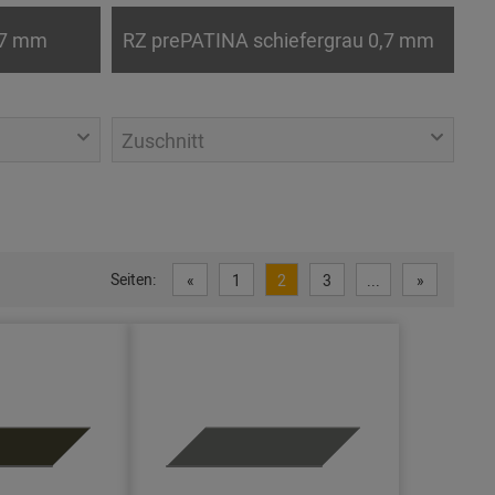
,7 mm
RZ prePATINA schiefergrau 0,7 mm
Zuschnitt
Seiten:
«
1
2
3
...
»