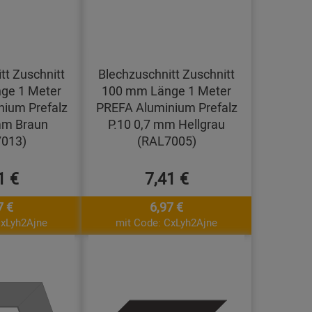
tt Zuschnitt
Blechzuschnitt Zuschnitt
ge 1 Meter
100 mm Länge 1 Meter
ium Prefalz
PREFA Aluminium Prefalz
mm Braun
P.10 0,7 mm Hellgrau
013)
(RAL7005)
1 €
7,41 €
7 €
6,97 €
CxLyh2Ajne
mit Code: CxLyh2Ajne