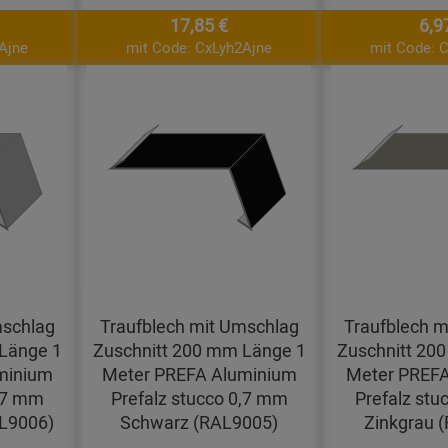
17,85 €
6,9
Ajne
mit Code: CxLyh2Ajne
mit Code: 
mschlag
Traufblech mit Umschlag
Traufblech m
Länge 1
Zuschnitt 200 mm Länge 1
Zuschnitt 20
minium
Meter PREFA Aluminium
Meter PREFA
0,7 mm
Prefalz stucco 0,7 mm
Prefalz stu
AL9006)
Schwarz (RAL9005)
Zinkgrau 