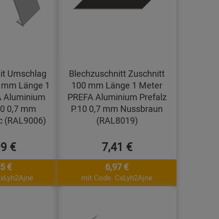
it Umschlag
Blechzuschnitt Zuschnitt
0 mm Länge 1
100 mm Länge 1 Meter
 Aluminium
PREFA Aluminium Prefalz
10 0,7 mm
P.10 0,7 mm Nussbraun
ic (RAL9006)
(RAL8019)
99 €
7,41 €
5 €
6,97 €
CxLyh2Ajne
mit Code: CxLyh2Ajne