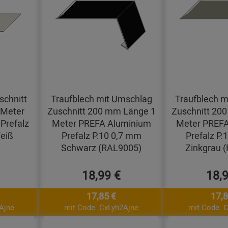
schnitt
Traufblech mit Umschlag
Traufblech m
 Meter
Zuschnitt 200 mm Länge 1
Zuschnitt 20
Prefalz
Meter PREFA Aluminium
Meter PREFA
eiß
Prefalz P.10 0,7 mm
Prefalz P.
Schwarz (RAL9005)
Zinkgrau 
18,99 €
18,
17,85 €
17,8
Ajne
mit Code: CxLyh2Ajne
mit Code: 