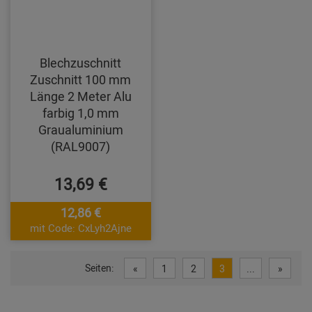
Blechzuschnitt
Zuschnitt 100 mm
Länge 2 Meter Alu
farbig 1,0 mm
Graualuminium
(RAL9007)
13,69 €
12,86 €
mit Code: CxLyh2Ajne
Seiten:
«
1
2
3
...
»