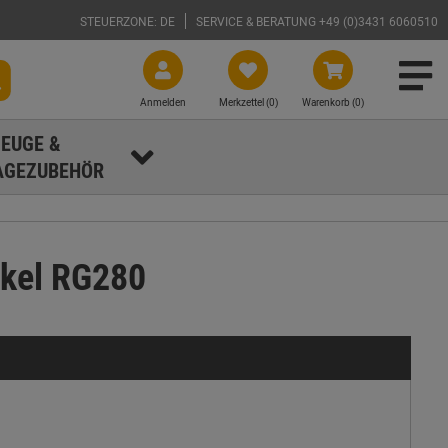
STEUERZONE: DE
SERVICE & BERATUNG +49 (0)3431 6060510
Anmelden
Merkzettel (
0
)
Warenkorb (0)
EUGE &
GEZUBEHÖR
inkel RG280