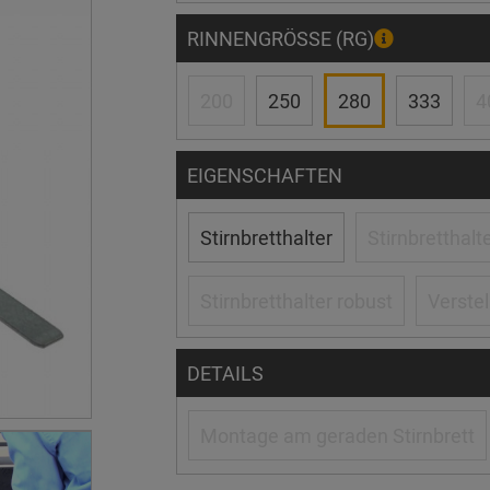
RINNENGRÖSSE (RG)
200
250
280
333
4
EIGENSCHAFTEN
Stirnbretthalter
Stirnbretthalt
Stirnbretthalter robust
Verstel
DETAILS
Montage am geraden Stirnbrett