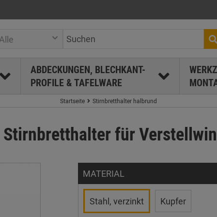
Alle
ABDECKUNGEN, BLECHKANT-
WERKZ
PROFILE & TAFELWARE
MONTA
Startseite
Stirnbretthalter halbrund
 Stirnbretthalter für Verstellw
MATERIAL
Stahl, verzinkt
Kupfer