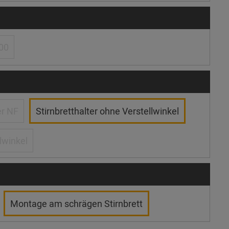
00
er NF
Stirnbretthalter ohne Verstellwinkel
lwinkel
Montage am schrägen Stirnbrett