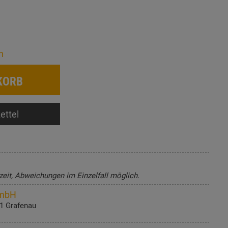
n
KORB
ettel
zeit, Abweichungen im Einzelfall möglich.
GmbH
81 Grafenau