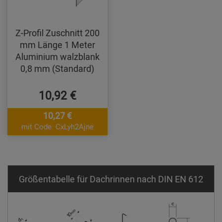
Z-Profil Zuschnitt 200
mm Länge 1 Meter
Aluminium walzblank
0,8 mm (Standard)
10,92 €
10,27 €
mit Code: CxLyh2Ajne
Größentabelle für Dachrinnen nach DIN EN 612