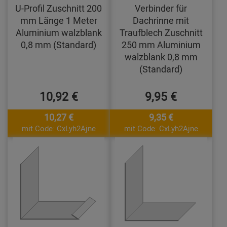
U-Profil Zuschnitt 200
Verbinder für
mm Länge 1 Meter
Dachrinne mit
Aluminium walzblank
Traufblech Zuschnitt
0,8 mm (Standard)
250 mm Aluminium
walzblank 0,8 mm
(Standard)
10,92 €
9,95 €
10,27 €
9,35 €
mit Code: CxLyh2Ajne
mit Code: CxLyh2Ajne