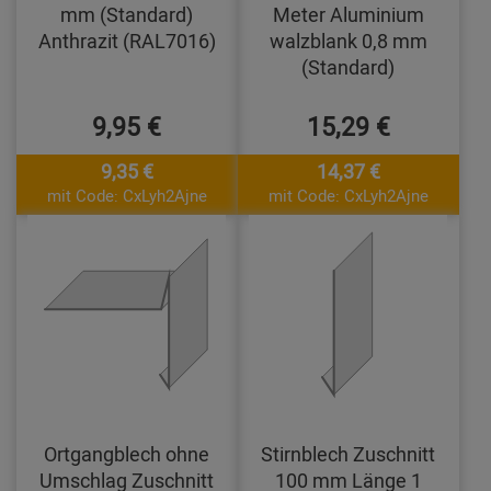
mm (Standard)
Meter Aluminium
Anthrazit (RAL7016)
walzblank 0,8 mm
(Standard)
9,95 €
15,29 €
9,35 €
14,37 €
mit Code: CxLyh2Ajne
mit Code: CxLyh2Ajne
Ortgangblech ohne
Stirnblech Zuschnitt
Umschlag Zuschnitt
100 mm Länge 1