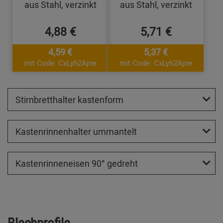
aus Stahl, verzinkt
aus Stahl, verzinkt
4,88 €
5,71 €
4,59 €
5,37 €
mit Code: CxLyh2Ajne
mit Code: CxLyh2Ajne
Stirnbretthalter kastenform
Kastenrinnenhalter ummantelt
Kastenrinneneisen 90° gedreht
Blechprofile