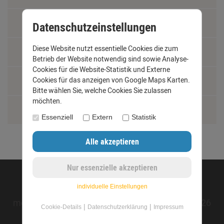
Fachbegriffe
Datenschutzeinstellungen
Diese Website nutzt essentielle Cookies die zum
Jobs
Betrieb der Website notwendig sind sowie Analyse-
Cookies für die Website-Statistik und Externe
Montage und Installationshilfen
Cookies für das anzeigen von Google Maps Karten.
Bitte wählen Sie, welche Cookies Sie zulassen
möchten.
Größentabelle
Essenziell
Extern
Statistik
©opyright 2020 - www.dachrinnen-shop.de
individuelle Einstellungen
mod
ified eCommerce Shopsoftware © 2009-2026
|
|
Cookie-Details
Datenschutzerklärung
Impressum