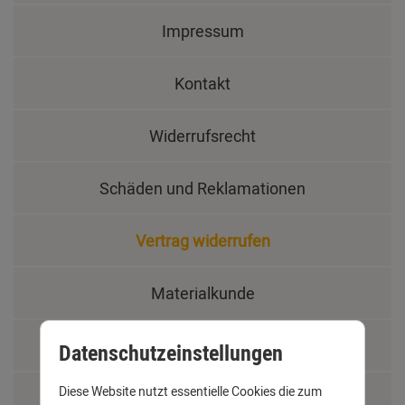
Impressum
Kontakt
Widerrufsrecht
Schäden und Reklamationen
Vertrag widerrufen
Materialkunde
Fachbegriffe
Datenschutzeinstellungen
Diese Website nutzt essentielle Cookies die zum
Jobs