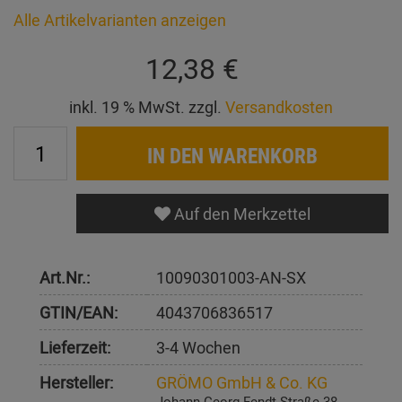
Alle Artikelvarianten anzeigen
12,38 €
inkl. 19 % MwSt. zzgl.
Versandkosten
IN DEN WARENKORB
Auf den Merkzettel
Art.Nr.:
10090301003-AN-SX
GTIN/EAN:
4043706836517
Lieferzeit:
3-4 Wochen
Hersteller:
GRÖMO GmbH & Co. KG
Johann-Georg-Fendt-Straße 38,