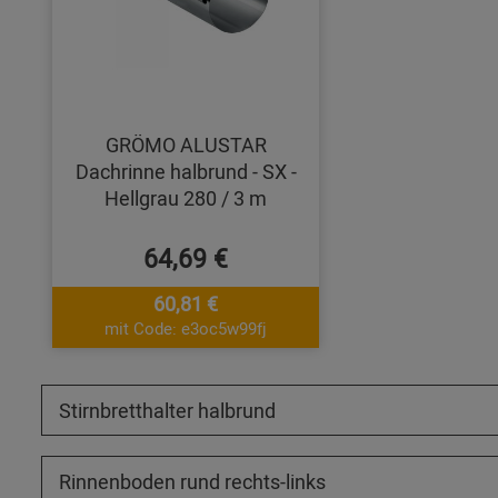
GRÖMO ALUSTAR
Dachrinne halbrund - SX -
Hellgrau 280 / 3 m
64,69 €
60,81 €
mit Code: e3oc5w99fj
Stirnbretthalter halbrund
Rinnenboden rund rechts-links