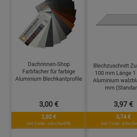
Dachrinnen-Shop
Blechzuschnitt Zu
Farbfächer für farbige
100 mm Länge 1
Aluminium Blechkantprofile
Aluminium walzbl
mm (Standar
3,00 €
3,97 €
2,82 €
3,74 €
mit Code: e3oc5w99fj
mit Code: e3oc5w