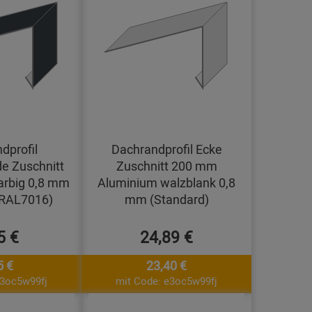
dprofil
Dachrandprofil Ecke
e Zuschnitt
Zuschnitt 200 mm
arbig 0,8 mm
Aluminium walzblank 0,8
(RAL7016)
mm (Standard)
5 €
24,89 €
5 €
23,40 €
e3oc5w99fj
mit Code: e3oc5w99fj