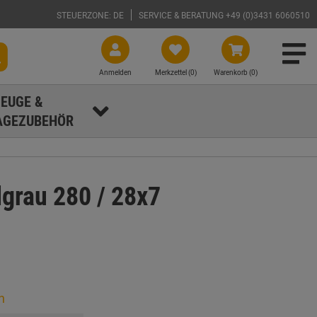
STEUERZONE: DE
SERVICE & BERATUNG +49 (0)3431 6060510
Anmelden
Merkzettel (
0
)
Warenkorb (0)
EUGE &
GEZUBEHÖR
grau 280 / 28x7
n