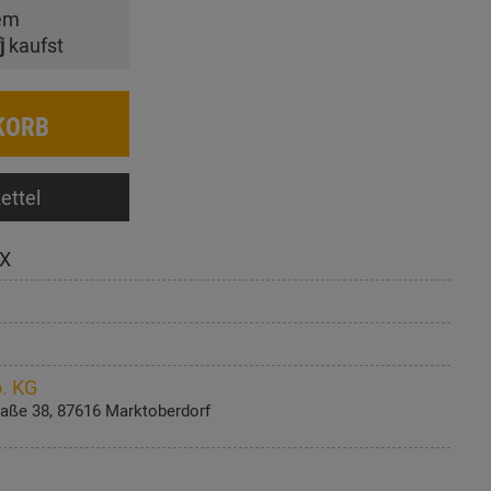
em
j
kaufst
KORB
ettel
X
. KG
aße 38, 87616 Marktoberdorf