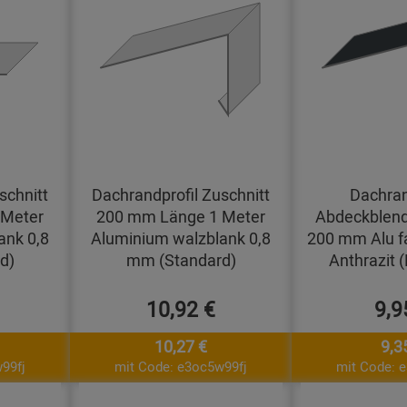
schnitt
Dachrandprofil Zuschnitt
Dachran
 Meter
200 mm Länge 1 Meter
Abdeckblend
ank 0,8
Aluminium walzblank 0,8
200 mm Alu f
d)
mm (Standard)
Anthrazit 
10,92 €
9,9
10,27 €
9,3
99fj
mit Code: e3oc5w99fj
mit Code: 