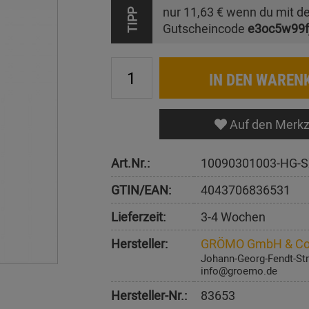
nur
11,63 €
wenn du mit d
TIPP
Gutscheincode
e3oc5w99f
IN DEN WAREN
Auf den Merkz
Art.Nr.:
10090301003-HG-S
GTIN/EAN:
4043706836531
Lieferzeit:
3-4 Wochen
Hersteller:
GRÖMO GmbH & Co
Johann-Georg-Fendt-Str
info@groemo.de
Hersteller-Nr.:
83653