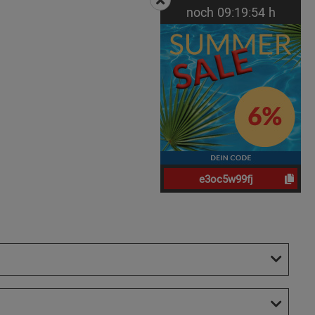
noch
09:
19:
54
h
e3oc5w99fj