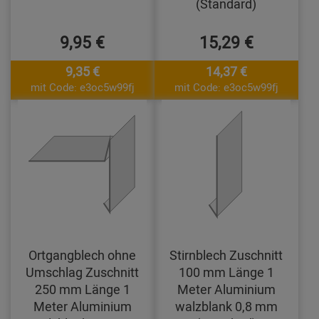
(Standard)
9,95 €
15,29 €
9,35 €
14,37 €
mit Code: e3oc5w99fj
mit Code: e3oc5w99fj
Ortgangblech ohne
Stirnblech Zuschnitt
Umschlag Zuschnitt
100 mm Länge 1
250 mm Länge 1
Meter Aluminium
Meter Aluminium
walzblank 0,8 mm