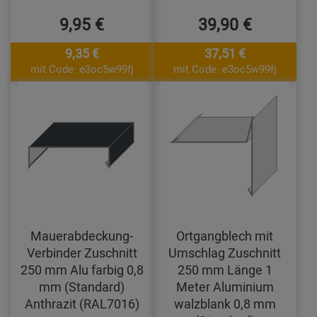
9,95 €
39,90 €
9,35 €
37,51 €
mit Code: e3oc5w99fj
mit Code: e3oc5w99fj
Mauerabdeckung-
Ortgangblech mit
Verbinder Zuschnitt
Umschlag Zuschnitt
250 mm Alu farbig 0,8
250 mm Länge 1
mm (Standard)
Meter Aluminium
Anthrazit (RAL7016)
walzblank 0,8 mm