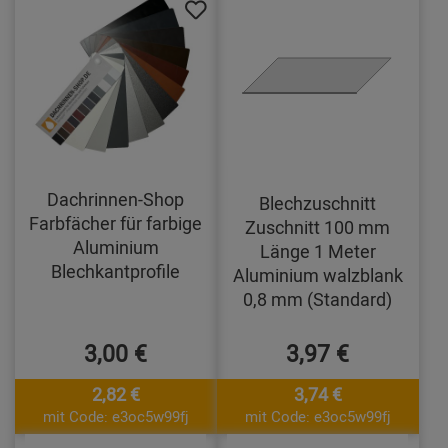
Dachrinnen-Shop
Blechzuschnitt
Farbfächer für farbige
Zuschnitt 100 mm
Aluminium
Länge 1 Meter
Blechkantprofile
Aluminium walzblank
0,8 mm (Standard)
3,00 €
3,97 €
2,82 €
3,74 €
mit Code: e3oc5w99fj
mit Code: e3oc5w99fj