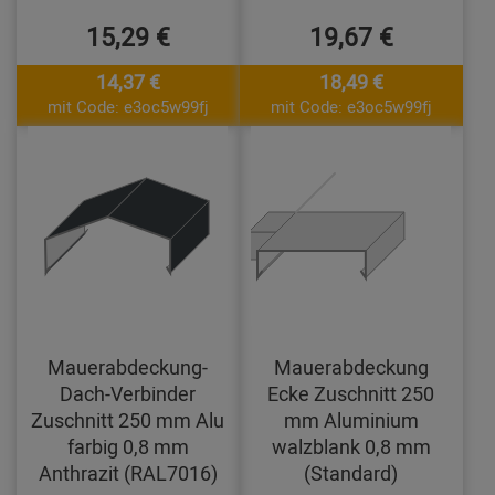
15,29 €
19,67 €
14,37 €
18,49 €
mit Code: e3oc5w99fj
mit Code: e3oc5w99fj
Mauerabdeckung-
Mauerabdeckung
Dach-Verbinder
Ecke Zuschnitt 250
Zuschnitt 250 mm Alu
mm Aluminium
farbig 0,8 mm
walzblank 0,8 mm
Anthrazit (RAL7016)
(Standard)