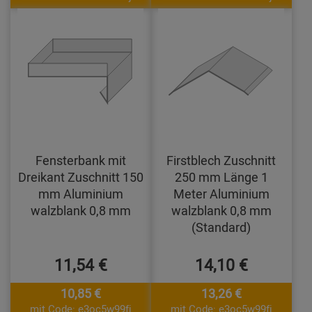
Fensterbank mit
Firstblech Zuschnitt
Dreikant Zuschnitt 150
250 mm Länge 1
mm Aluminium
Meter Aluminium
walzblank 0,8 mm
walzblank 0,8 mm
(Standard)
11,54 €
14,10 €
10,85 €
13,26 €
mit Code: e3oc5w99fj
mit Code: e3oc5w99fj