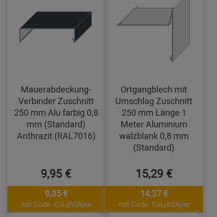
Mauerabdeckung-
Ortgangblech mit
Verbinder Zuschnitt
Umschlag Zuschnitt
250 mm Alu farbig 0,8
250 mm Länge 1
mm (Standard)
Meter Aluminium
Anthrazit (RAL7016)
walzblank 0,8 mm
(Standard)
9,95 €
15,29 €
9,35 €
14,37 €
mit Code: CxLyh2Ajne
mit Code: CxLyh2Ajne