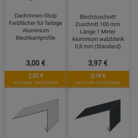
Dachrinnen-Shop
Blechzuschnitt
Farbfächer für farbige
Zuschnitt 100 mm
Aluminium
Länge 1 Meter
Blechkantprofile
Aluminium walzblank
0,8 mm (Standard)
3,00 €
3,97 €
2,82 €
3,74 €
mit Code: CxLyh2Ajne
mit Code: CxLyh2Ajne