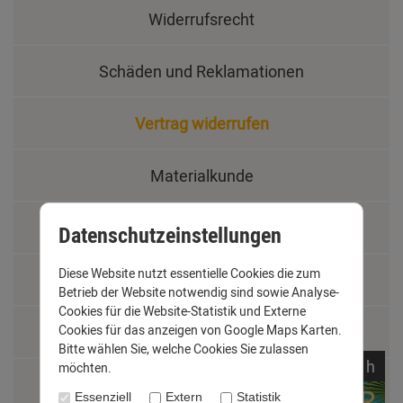
Widerrufsrecht
Schäden und Reklamationen
Vertrag widerrufen
Materialkunde
Fachbegriffe
Datenschutzeinstellungen
Diese Website nutzt essentielle Cookies die zum
Jobs
Betrieb der Website notwendig sind sowie Analyse-
Cookies für die Website-Statistik und Externe
Montage und Installationshilfen
Cookies für das anzeigen von Google Maps Karten.
Bitte wählen Sie, welche Cookies Sie zulassen
noch
22:
35:
22
h
möchten.
Größentabelle
Essenziell
Extern
Statistik