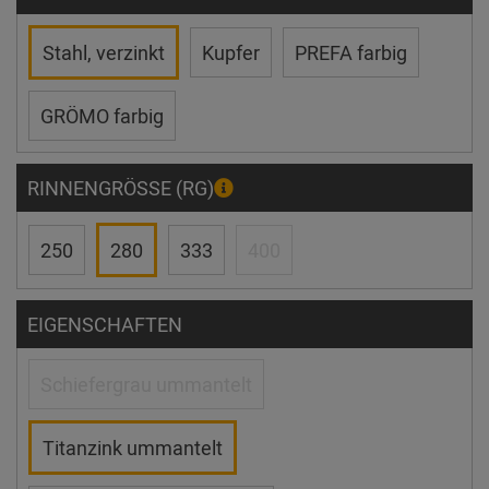
Stahl, verzinkt
Kupfer
PREFA farbig
GRÖMO farbig
RINNENGRÖSSE (RG)
250
280
333
400
EIGENSCHAFTEN
Schiefergrau ummantelt
Titanzink ummantelt