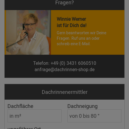
Fragen?
Winnie Werner
ist für Dich da!
Gern beantworten wir Deine
Fragen. Ruf uns an oder
schreib eine E-Mail.
Telefon: +49 (0) 3431 6060510
anfrage@dachrinnen-shop.de
Dachrinnen­ermittler
Dachfläche
Dachneigung
ungefährer Ort