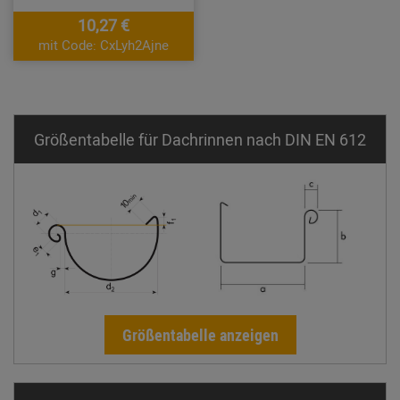
10,27 €
mit Code: CxLyh2Ajne
Größentabelle für Dachrinnen nach DIN EN 612
Größentabelle anzeigen