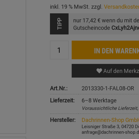
inkl. 19 % MwSt. zzgl.
Versandkoste
nur
17,42 €
wenn du mit d
TIPP
Gutscheincode
CxLyh2Ajn
IN DEN WAREN
Auf den Merkz
Art.Nr.:
2013330-1-FAL08-OR
Lieferzeit:
6–8 Werktage
Voraussichtliche Lieferzeit
Hersteller:
Dachrinnen-Shop Gmb
Leisniger Straße 3, 04720 D
anfrage@dachrinnen-shop.