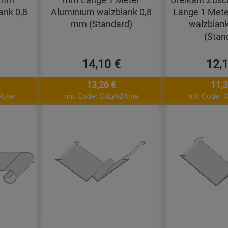
ank 0,8
Aluminium walzblank 0,8
Länge 1 Mete
mm (Standard)
walzblan
(Stan
14,10 €
12,
13,26 €
11,3
Ajne
mit Code: CxLyh2Ajne
mit Code: 