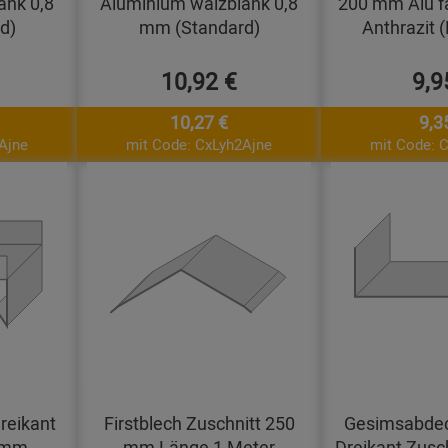
ank 0,8
Aluminium walzblank 0,8
200 mm Alu f
d)
mm (Standard)
Anthrazit 
10,92 €
9,9
10,27 €
9,3
Ajne
mit Code: CxLyh2Ajne
mit Code: 
reikant
Firstblech Zuschnitt 250
Gesimsabdec
0 mm
mm Länge 1 Meter
Dreikant Zusc