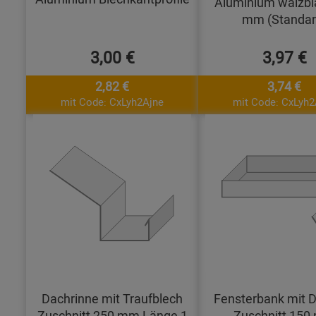
Aluminium walzbl
mm (Standar
3,00 €
3,97 €
2,82 €
3,74 €
mit Code: CxLyh2Ajne
mit Code: CxLyh2
Dachrinne mit Traufblech
Fensterbank mit D
Zuschnitt 250 mm Länge 1
Zuschnitt 15