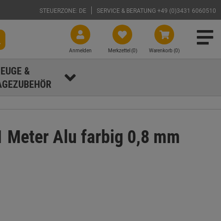
STEUERZONE: DE
SERVICE & BERATUNG +49 (0)3431 6060510
Anmelden
Merkzettel (
0
)
Warenkorb (0)
EUGE &
GEZUBEHÖR
 Meter Alu farbig 0,8 mm