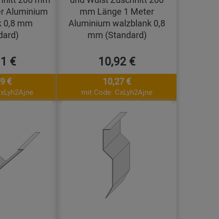
r Aluminium
mm Länge 1 Meter
k 0,8 mm
Aluminium walzblank 0,8
dard)
mm (Standard)
11 €
10,92 €
9 €
10,27 €
CxLyh2Ajne
mit Code: CxLyh2Ajne