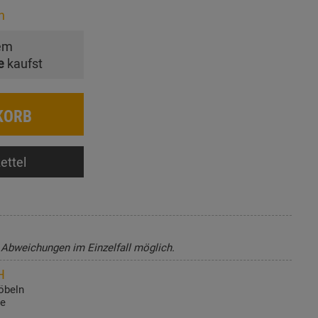
n
em
e
kaufst
KORB
ettel
, Abweichungen im Einzelfall möglich.
H
öbeln
de