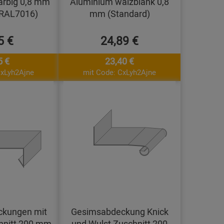
arbig 0,8 mm
Aluminium walzblank 0,8
(RAL7016)
mm (Standard)
5 €
24,89 €
5 €
23,40 €
CxLyh2Ajne
mit Code: CxLyh2Ajne
kungen mit
Gesimsabdeckung Knick
hnitt 200 mm
und Wulst Zuschnitt 200