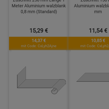
Meter Aluminium walzblank
Aluminium walzbl
0,8 mm (Standard)
mm
15,29 €
11,54 €
14,37 €
10,85 €
mit Code: CxLyh2Ajne
mit Code: CxLyh2