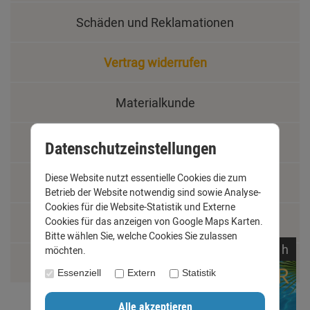
Schäden und Reklamationen
Vertrag widerrufen
Materialkunde
Fachbegriffe
Datenschutzeinstellungen
Diese Website nutzt essentielle Cookies die zum
Jobs
Betrieb der Website notwendig sind sowie Analyse-
Cookies für die Website-Statistik und Externe
Montage und Installationshilfen
Cookies für das anzeigen von Google Maps Karten.
Bitte wählen Sie, welche Cookies Sie zulassen
noch
15:
13:
26
h
möchten.
Größentabelle
Essenziell
Extern
Statistik