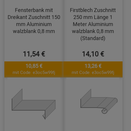
Fensterbank mit
Firstblech Zuschnitt
Dreikant Zuschnitt 150
250 mm Länge 1
mm Aluminium
Meter Aluminium
walzblank 0,8 mm
walzblank 0,8 mm
(Standard)
11,54 €
14,10 €
10,85 €
13,26 €
mit Code: e3oc5w99fj
mit Code: e3oc5w99fj