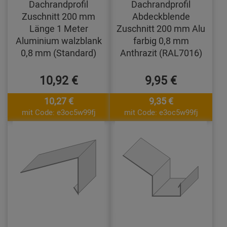
Dachrandprofil
Dachrandprofil
Zuschnitt 200 mm
Abdeckblende
Länge 1 Meter
Zuschnitt 200 mm Alu
Aluminium walzblank
farbig 0,8 mm
0,8 mm (Standard)
Anthrazit (RAL7016)
10,92 €
9,95 €
10,27 €
9,35 €
mit Code: e3oc5w99fj
mit Code: e3oc5w99fj