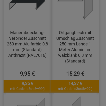
Mauerabdeckung-
Ortgangblech mit
Verbinder Zuschnitt
Umschlag Zuschnitt
250 mm Alu farbig 0,8
250 mm Länge 1
mm (Standard)
Meter Aluminium
Anthrazit (RAL7016)
walzblank 0,8 mm
(Standard)
9,95 €
15,29 €
9,35 €
14,37 €
mit Code: e3oc5w99fj
mit Code: e3oc5w99fj