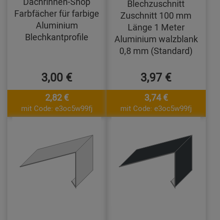
Dachrinnen-Shop
Blechzuschnitt
Farbfächer für farbige
Zuschnitt 100 mm
Aluminium
Länge 1 Meter
Blechkantprofile
Aluminium walzblank
0,8 mm (Standard)
3,00 €
3,97 €
2,82 €
3,74 €
mit Code: e3oc5w99fj
mit Code: e3oc5w99fj